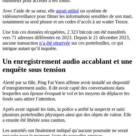
minutieux pour accéder à ses fonds.
Avec l’aide de sa sœur, elle
aurait utilisé
un système de
vidéosurveillance pour filmer les informations sensibles de son mari,
notamment sa seed phrase et ses codes d’accès à un watter Trezor.
Une fois ces données récupérées, 2 323 bitcoin ont été transférés
vers 71 adresses différentes en 2023. Depuis le 21 décembre 2023,
aucune transaction
n’a été observée
sur ces portefeuilles, ce qui
intrigue autant qu’il inquiète.
Un enregistrement audio accablant et une
enquête sous tension
Alerté par sa fille, Ping Fai Yuen affirme avoir installé un dispositif
d’enregistrement audio. Il dit avoir capté des conversations dans
lesquelles son épouse évoquait le vol et les moyens de déplacer les
fonds sans attirer l’attention.
Après avoir signalé les faits, la police a arrêté la suspecte et saisi
plusieurs portefeuilles physiques ainsi que des objets de valeur. Elle
a ensuite été libérée sous caution.
Les autorités ont finalement indiqué qu’aucune poursuite ne serait
engagée pour le moment, faute de nouvelles preuves.