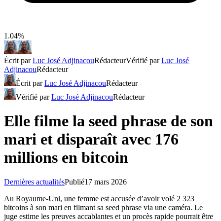
1.04%
Écrit par
Luc José Adjinacou
Rédacteur
Vérifié par
Luc José
Adjinacou
Rédacteur
Écrit par
Luc José Adjinacou
Rédacteur
Vérifié par
Luc José Adjinacou
Rédacteur
Elle filme la seed phrase de son
mari et disparaît avec 176
millions en bitcoin
Dernières actualités
Publié
17 mars 2026
Au Royaume-Uni, une femme est accusée d’avoir volé 2 323
bitcoins à son mari en filmant sa seed phrase via une caméra. Le
juge estime les preuves accablantes et un procès rapide pourrait être