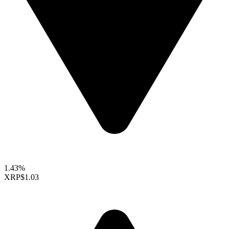
1.43%
XRP
$1.03