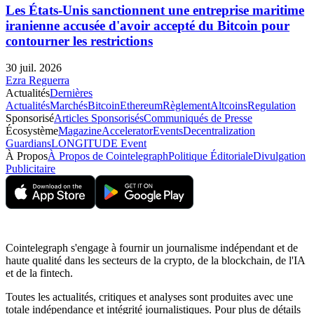
Les États-Unis sanctionnent une entreprise maritime
iranienne accusée d'avoir accepté du Bitcoin pour
contourner les restrictions
30 juil. 2026
Ezra Reguerra
Actualités
Dernières
Actualités
Marchés
Bitcoin
Ethereum
Règlement
Altcoins
Regulation
Sponsorisé
Articles Sponsorisés
Communiqués de Presse
Écosystème
Magazine
Accelerator
Events
Decentralization
Guardians
LONGITUDE Event
À Propos
À Propos de Cointelegraph
Politique Éditoriale
Divulgation
Publicitaire
Cointelegraph s'engage à fournir un journalisme indépendant et de
haute qualité dans les secteurs de la crypto, de la blockchain, de l'IA
et de la fintech.
Toutes les actualités, critiques et analyses sont produites avec une
totale indépendance et intégrité journalistiques. Pour plus de détails