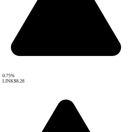
0.75%
LINK
$8.28