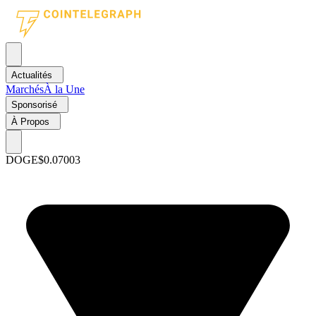
Actualités
Marchés
À la Une
Sponsorisé
À Propos
DOGE
$0.07003