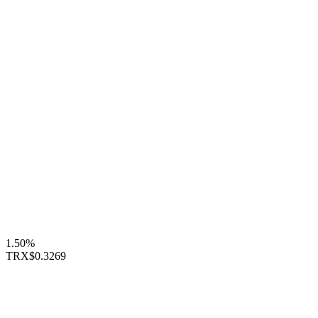
1.50%
TRX
$0.3269