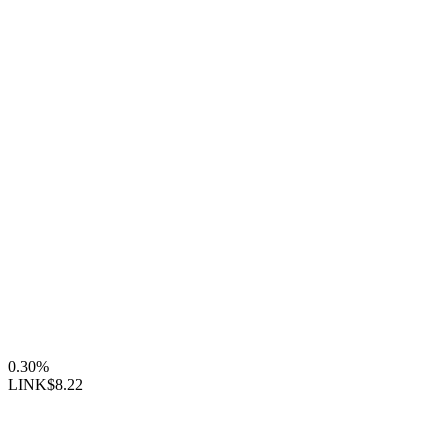
0.30%
LINK
$8.22