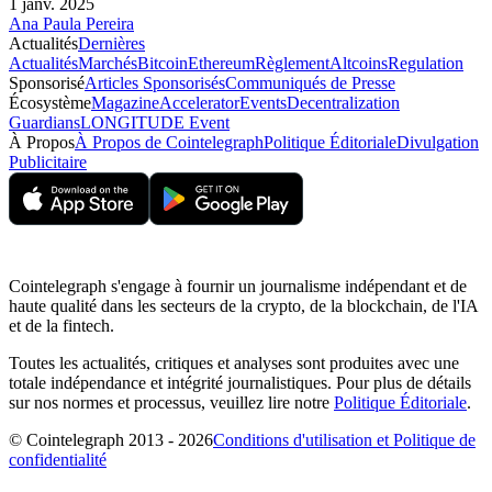
1 janv. 2025
Ana Paula Pereira
Actualités
Dernières
Actualités
Marchés
Bitcoin
Ethereum
Règlement
Altcoins
Regulation
Sponsorisé
Articles Sponsorisés
Communiqués de Presse
Écosystème
Magazine
Accelerator
Events
Decentralization
Guardians
LONGITUDE Event
À Propos
À Propos de Cointelegraph
Politique Éditoriale
Divulgation
Publicitaire
Cointelegraph s'engage à fournir un journalisme indépendant et de
haute qualité dans les secteurs de la crypto, de la blockchain, de l'IA
et de la fintech.
Toutes les actualités, critiques et analyses sont produites avec une
totale indépendance et intégrité journalistiques. Pour plus de détails
sur nos normes et processus, veuillez lire notre
Politique Éditoriale
.
© Cointelegraph 2013 - 2026
Conditions d'utilisation et Politique de
confidentialité