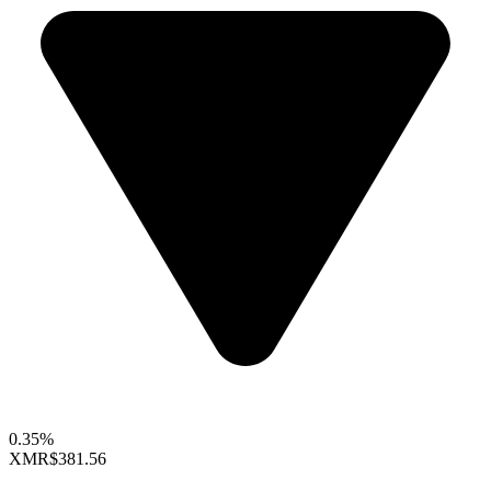
0.35%
XMR
$381.56