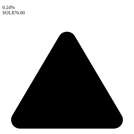
0.24%
SOL
$76.00