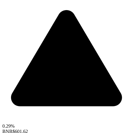
0.29%
BNB
$601.62