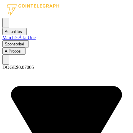
Actualités
Marchés
À la Une
Sponsorisé
À Propos
DOGE
$0.07005