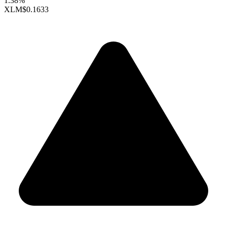
1.38%
XLM
$0.1633