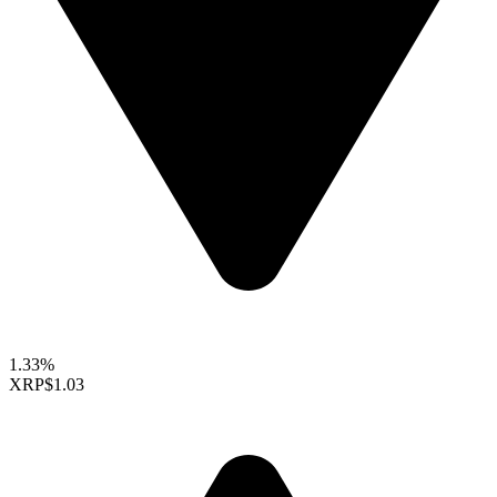
1.33%
XRP
$1.03