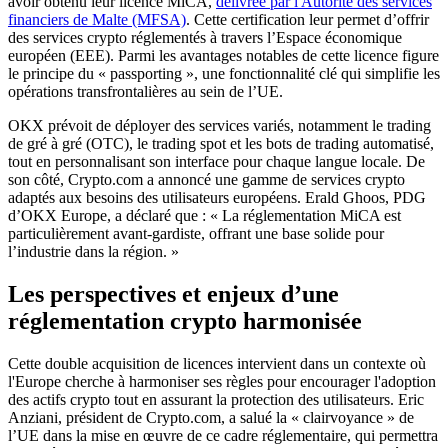
avoir obtenu leur licence MiCA,
délivrée par l'Autorité des services
financiers de Malte (MFSA)
. Cette certification leur permet d’offrir
des services crypto réglementés à travers l’Espace économique
européen (EEE). Parmi les avantages notables de cette licence figure
le principe du « passporting », une fonctionnalité clé qui simplifie les
opérations transfrontalières au sein de l’UE.
OKX prévoit de déployer des services variés, notamment le trading
de gré à gré (OTC), le trading spot et les bots de trading automatisé,
tout en personnalisant son interface pour chaque langue locale. De
son côté, Crypto.com a annoncé une gamme de services crypto
adaptés aux besoins des utilisateurs européens. Erald Ghoos, PDG
d’OKX Europe, a déclaré que : « La réglementation MiCA est
particulièrement avant-gardiste, offrant une base solide pour
l’industrie dans la région. »
Les perspectives et enjeux d’une
réglementation crypto harmonisée
Cette double acquisition de licences intervient dans un contexte où
l'Europe cherche à harmoniser ses règles pour encourager l'adoption
des actifs crypto tout en assurant la protection des utilisateurs. Eric
Anziani, président de Crypto.com, a salué la « clairvoyance » de
l’UE dans la mise en œuvre de ce cadre réglementaire, qui permettra