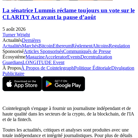
La sénatrice Lummis réclame toujours un vote sur le
CLARITY Act avant la pause d’août
5 août 2026
Turner Wright
Actualités
Dernières
Actualités
Marchés
Bitcoin
Ethereum
Règlement
Altcoins
Regulation
Sponsorisé
Articles Sponsorisés
Communiqués de Presse
Écosystème
Magazine
Accelerator
Events
Decentralization
Guardians
LONGITUDE Event
À Propos
À Propos de Cointelegraph
Politique Éditoriale
Divulgation
Publicitaire
Cointelegraph s'engage à fournir un journalisme indépendant et de
haute qualité dans les secteurs de la crypto, de la blockchain, de l'IA
et de la fintech.
Toutes les actualités, critiques et analyses sont produites avec une
totale indépendance et intégrité journalistiques. Pour plus de détails