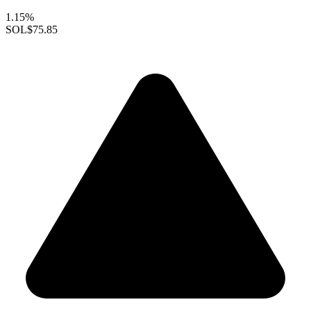
1.15%
SOL
$75.85