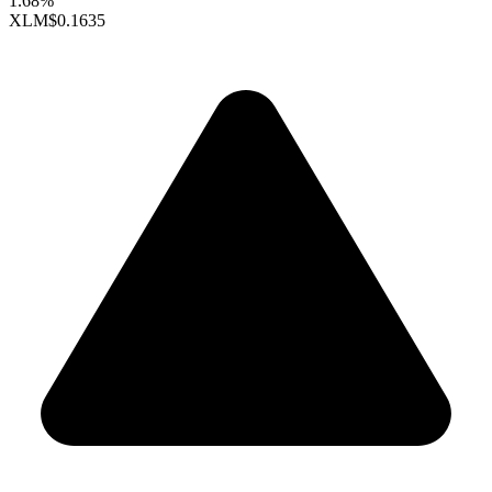
1.68%
XLM
$0.1635