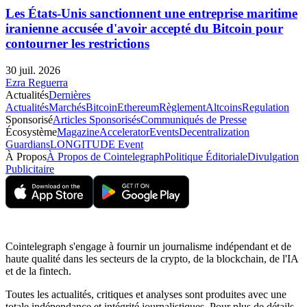
Les États-Unis sanctionnent une entreprise maritime
iranienne accusée d'avoir accepté du Bitcoin pour
contourner les restrictions
30 juil. 2026
Ezra Reguerra
Actualités
Dernières
Actualités
Marchés
Bitcoin
Ethereum
Règlement
Altcoins
Regulation
Sponsorisé
Articles Sponsorisés
Communiqués de Presse
Écosystème
Magazine
Accelerator
Events
Decentralization
Guardians
LONGITUDE Event
À Propos
À Propos de Cointelegraph
Politique Éditoriale
Divulgation
Publicitaire
Cointelegraph s'engage à fournir un journalisme indépendant et de
haute qualité dans les secteurs de la crypto, de la blockchain, de l'IA
et de la fintech.
Toutes les actualités, critiques et analyses sont produites avec une
totale indépendance et intégrité journalistiques. Pour plus de détails