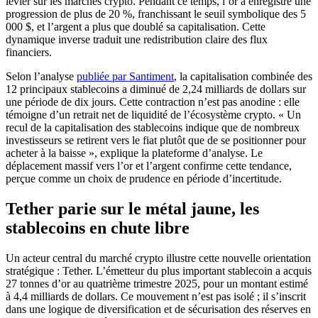
levier sur les marchés crypto. Pendant ce temps, l’or a enregistré une
progression de plus de 20 %, franchissant le seuil symbolique des 5
000 $, et l’argent a plus que doublé sa capitalisation. Cette
dynamique inverse traduit une redistribution claire des flux
financiers.
Selon l’analyse
publiée par Santiment
, la capitalisation combinée des
12 principaux stablecoins a diminué de 2,24 milliards de dollars sur
une période de dix jours. Cette contraction n’est pas anodine : elle
témoigne d’un retrait net de liquidité de l’écosystème crypto. « Un
recul de la capitalisation des stablecoins indique que de nombreux
investisseurs se retirent vers le fiat plutôt que de se positionner pour
acheter à la baisse », explique la plateforme d’analyse. Le
déplacement massif vers l’or et l’argent confirme cette tendance,
perçue comme un choix de prudence en période d’incertitude.
Tether parie sur le métal jaune, les
stablecoins en chute libre
Un acteur central du marché crypto illustre cette nouvelle orientation
stratégique : Tether. L’émetteur du plus important stablecoin a acquis
27 tonnes d’or au quatrième trimestre 2025, pour un montant estimé
à 4,4 milliards de dollars. Ce mouvement n’est pas isolé ; il s’inscrit
dans une logique de diversification et de sécurisation des réserves en