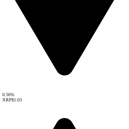
0.56%
XRP
$1.03