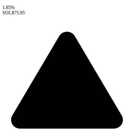
1.85%
SOL
$75.95