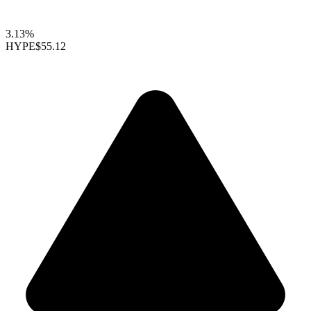
3.13%
HYPE
$55.12