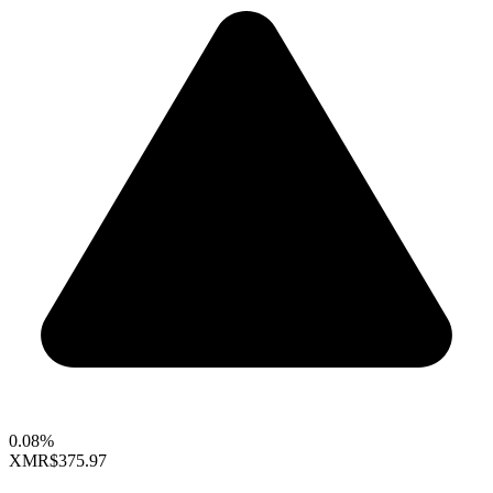
0.08%
XMR
$375.97