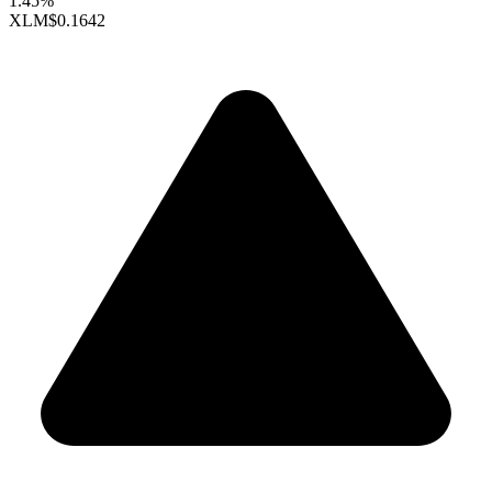
1.45%
XLM
$0.1642