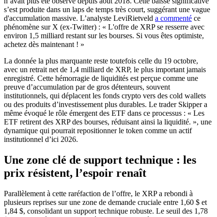
n’avait plus été observé depuis août 2018. Cette baisse significative
s’est produite dans un laps de temps très court, suggérant une vague
d'accumulation massive. L’analyste LeviRietveld
a commenté
ce
phénomène sur X (ex-Twitter) : « L'offre de XRP se resserre avec
environ 1,5 milliard restant sur les bourses. Si vous êtes optimiste,
achetez dès maintenant ! »
La donnée la plus marquante reste toutefois celle du 19 octobre,
avec un retrait net de 1,4 milliard de XRP, le plus important jamais
enregistré. Cette hémorragie de liquidités est perçue comme une
preuve d’accumulation par de gros détenteurs, souvent
institutionnels, qui déplacent les fonds crypto vers des cold wallets
ou des produits d’investissement plus durables. Le trader Skipper a
même évoqué le rôle émergent des ETF dans ce processus : « Les
ETF retirent des XRP des bourses, réduisant ainsi la liquidité. », une
dynamique qui pourrait repositionner le token comme un actif
institutionnel d’ici 2026.
Une zone clé de support technique : les
prix résistent, l’espoir renaît
Parallèlement à cette raréfaction de l’offre, le XRP a rebondi à
plusieurs reprises sur une zone de demande cruciale entre 1,60 $ et
1,84 $, consolidant un support technique robuste. Le seuil des 1,78