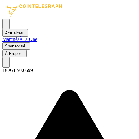
Actualités
Marchés
À la Une
Sponsorisé
À Propos
DOGE
$0.06991