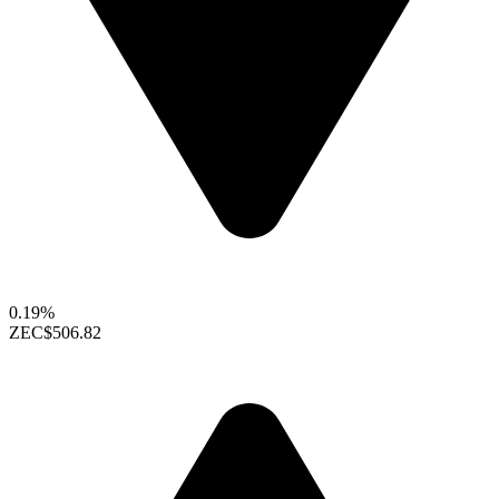
0.19%
ZEC
$506.82