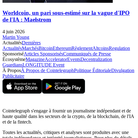
Worldcoin, un pari sous-estimé sur la vague d'IPO
de l'IA : Maelstrom
4 juin 2026
Martin Young
Actualités
Dernières
Actualités
Marchés
Bitcoin
Ethereum
Règlement
Altcoins
Regulation
Sponsorisé
Articles Sponsorisés
Communiqués de Presse
Écosystème
Magazine
Accelerator
Events
Decentralization
Guardians
LONGITUDE Event
À Propos
À Propos de Cointelegraph
Politique Éditoriale
Divulgation
Publicitaire
Cointelegraph s'engage à fournir un journalisme indépendant et de
haute qualité dans les secteurs de la crypto, de la blockchain, de l'IA
et de la fintech.
Toutes les actualités, critiques et analyses sont produites avec une
totale indépendance et intégrité journalistiques. Pour plus de détails