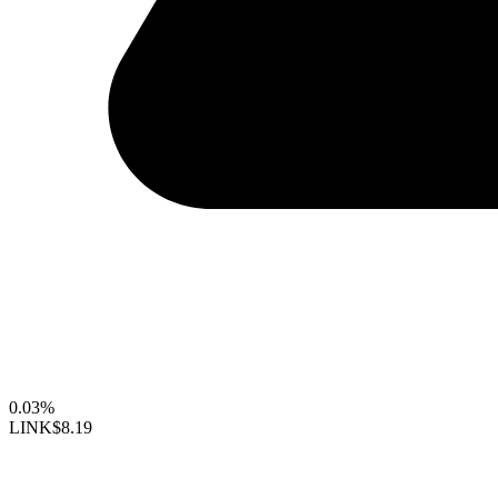
0.03%
LINK
$8.19