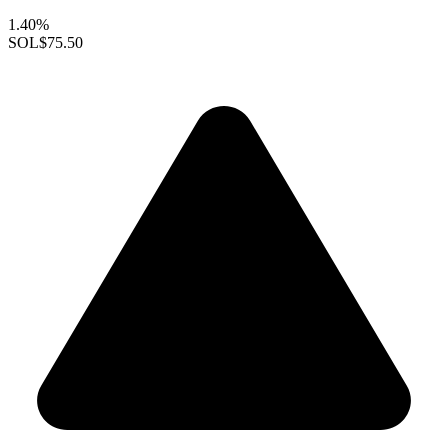
1.40%
SOL
$75.50