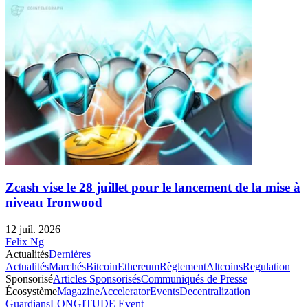
Zcash vise le 28 juillet pour le lancement de la mise à
niveau Ironwood
12 juil. 2026
Felix Ng
Actualités
Dernières
Actualités
Marchés
Bitcoin
Ethereum
Règlement
Altcoins
Regulation
Sponsorisé
Articles Sponsorisés
Communiqués de Presse
Écosystème
Magazine
Accelerator
Events
Decentralization
Guardians
LONGITUDE Event