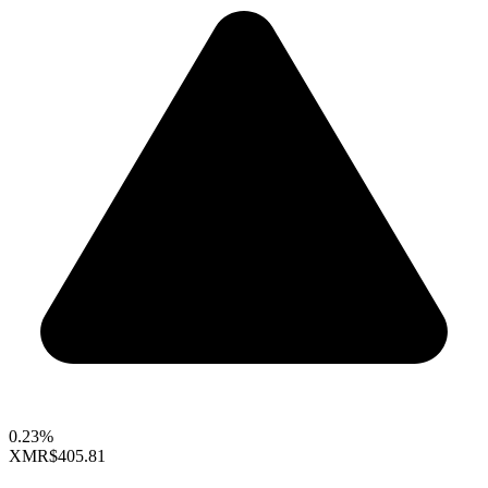
0.23%
XMR
$405.81