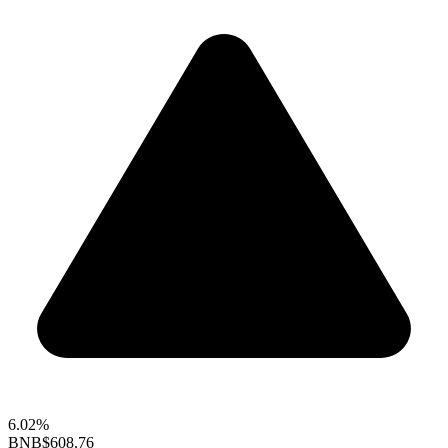
6.02%
BNB
$608.76