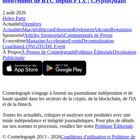
mouvement de BTC depuis FTX : CryptoQuant
2 août 2026
Helen Partz
Actualités
Dernières
Actualités
Marchés
Bitcoin
Ethereum
Règlement
Altcoins
Regulation
Sponsorisé
Articles Sponsorisés
Communiqués de Presse
Écosystème
Magazine
Accelerator
Events
Decentralization
Guardians
LONGITUDE Event
À Propos
À Propos de Cointelegraph
Politique Éditoriale
Divulgation
Publicitaire
Cointelegraph s'engage à fournir un journalisme indépendant et de
haute qualité dans les secteurs de la crypto, de la blockchain, de l'IA
et de la fintech.
Toutes les actualités, critiques et analyses sont produites avec une
totale indépendance et intégrité journalistiques. Pour plus de détails
sur nos normes et processus, veuillez lire notre
Politique Éditoriale
.
© Cointelegraph 2013 - 2026
Conditions d'utilisation et Politique de