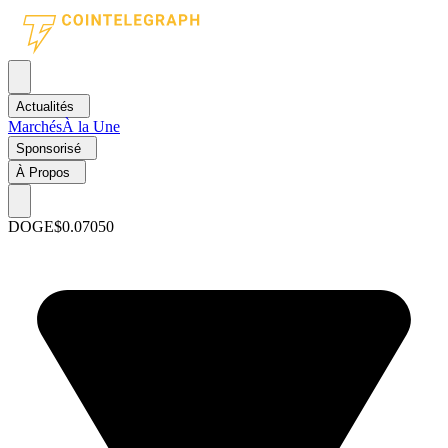
Actualités
Marchés
À la Une
Sponsorisé
À Propos
DOGE
$0.07050