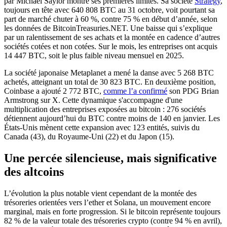
par Michael Saylor montre ses premières limites. Sa société
Strategy
,
toujours en tête avec 640 808 BTC au 31 octobre, voit pourtant sa
part de marché chuter à 60 %, contre 75 % en début d’année, selon
les données de BitcoinTreasuries.NET. Une baisse qui s’explique
par un ralentissement de ses achats et la montée en cadence d’autres
sociétés cotées et non cotées. Sur le mois, les entreprises ont acquis
14 447 BTC, soit le plus faible niveau mensuel en 2025.
La société japonaise Metaplanet a mené la danse avec 5 268 BTC
achetés, atteignant un total de 30 823 BTC. En deuxième position,
Coinbase a ajouté 2 772 BTC,
comme l’a confirmé
son PDG Brian
Armstrong sur X. Cette dynamique s'accompagne d'une
multiplication des entreprises exposées au bitcoin : 276 sociétés
détiennent aujourd’hui du BTC contre moins de 140 en janvier. Les
États-Unis mènent cette expansion avec 123 entités, suivis du
Canada (43), du Royaume-Uni (22) et du Japon (15).
Une percée silencieuse, mais significative
des altcoins
L’évolution la plus notable vient cependant de la montée des
trésoreries orientées vers l’ether et Solana, un mouvement encore
marginal, mais en forte progression. Si le bitcoin représente toujours
82 % de la valeur totale des trésoreries crypto (contre 94 % en avril),