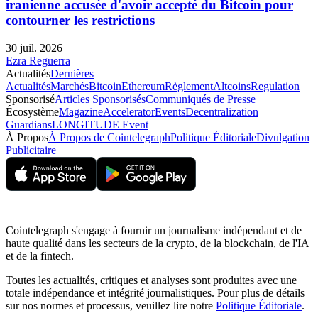
iranienne accusée d'avoir accepté du Bitcoin pour
contourner les restrictions
30 juil. 2026
Ezra Reguerra
Actualités
Dernières
Actualités
Marchés
Bitcoin
Ethereum
Règlement
Altcoins
Regulation
Sponsorisé
Articles Sponsorisés
Communiqués de Presse
Écosystème
Magazine
Accelerator
Events
Decentralization
Guardians
LONGITUDE Event
À Propos
À Propos de Cointelegraph
Politique Éditoriale
Divulgation
Publicitaire
Cointelegraph s'engage à fournir un journalisme indépendant et de
haute qualité dans les secteurs de la crypto, de la blockchain, de l'IA
et de la fintech.
Toutes les actualités, critiques et analyses sont produites avec une
totale indépendance et intégrité journalistiques. Pour plus de détails
sur nos normes et processus, veuillez lire notre
Politique Éditoriale
.