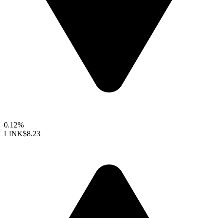
0.12%
LINK
$8.23