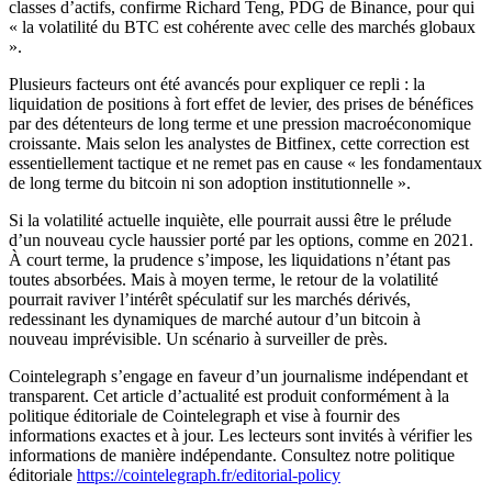
classes d’actifs, confirme Richard Teng, PDG de Binance, pour qui
« la volatilité du BTC est cohérente avec celle des marchés globaux
».
Plusieurs facteurs ont été avancés pour expliquer ce repli : la
liquidation de positions à fort effet de levier, des prises de bénéfices
par des détenteurs de long terme et une pression macroéconomique
croissante. Mais selon les analystes de Bitfinex, cette correction est
essentiellement tactique et ne remet pas en cause « les fondamentaux
de long terme du bitcoin ni son adoption institutionnelle ».
Si la volatilité actuelle inquiète, elle pourrait aussi être le prélude
d’un nouveau cycle haussier porté par les options, comme en 2021.
À court terme, la prudence s’impose, les liquidations n’étant pas
toutes absorbées. Mais à moyen terme, le retour de la volatilité
pourrait raviver l’intérêt spéculatif sur les marchés dérivés,
redessinant les dynamiques de marché autour d’un bitcoin à
nouveau imprévisible. Un scénario à surveiller de près.
Cointelegraph s’engage en faveur d’un journalisme indépendant et
transparent. Cet article d’actualité est produit conformément à la
politique éditoriale de Cointelegraph et vise à fournir des
informations exactes et à jour. Les lecteurs sont invités à vérifier les
informations de manière indépendante. Consultez notre politique
éditoriale
https://cointelegraph.fr/editorial-policy