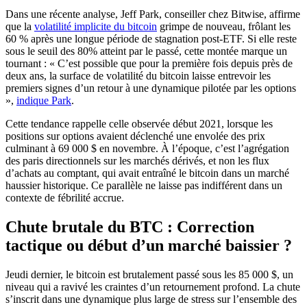
Dans une récente analyse, Jeff Park, conseiller chez Bitwise, affirme
que la
volatilité implicite du bitcoin
grimpe de nouveau, frôlant les
60 % après une longue période de stagnation post-ETF. Si elle reste
sous le seuil des 80% atteint par le passé, cette montée marque un
tournant : « C’est possible que pour la première fois depuis près de
deux ans, la surface de volatilité du bitcoin laisse entrevoir les
premiers signes d’un retour à une dynamique pilotée par les options
»,
indique Park
.
Cette tendance rappelle celle observée début 2021, lorsque les
positions sur options avaient déclenché une envolée des prix
culminant à 69 000 $ en novembre. À l’époque, c’est l’agrégation
des paris directionnels sur les marchés dérivés, et non les flux
d’achats au comptant, qui avait entraîné le bitcoin dans un marché
haussier historique. Ce parallèle ne laisse pas indifférent dans un
contexte de fébrilité accrue.
Chute brutale du BTC : Correction
tactique ou début d’un marché baissier ?
Jeudi dernier, le bitcoin est brutalement passé sous les 85 000 $, un
niveau qui a ravivé les craintes d’un retournement profond. La chute
s’inscrit dans une dynamique plus large de stress sur l’ensemble des