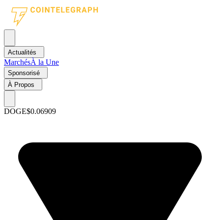
Actualités
Marchés
À la Une
Sponsorisé
À Propos
DOGE
$0.06909