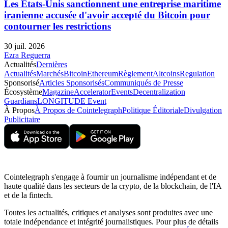
Les États-Unis sanctionnent une entreprise maritime
iranienne accusée d'avoir accepté du Bitcoin pour
contourner les restrictions
30 juil. 2026
Ezra Reguerra
Actualités
Dernières
Actualités
Marchés
Bitcoin
Ethereum
Règlement
Altcoins
Regulation
Sponsorisé
Articles Sponsorisés
Communiqués de Presse
Écosystème
Magazine
Accelerator
Events
Decentralization
Guardians
LONGITUDE Event
À Propos
À Propos de Cointelegraph
Politique Éditoriale
Divulgation
Publicitaire
Cointelegraph s'engage à fournir un journalisme indépendant et de
haute qualité dans les secteurs de la crypto, de la blockchain, de l'IA
et de la fintech.
Toutes les actualités, critiques et analyses sont produites avec une
totale indépendance et intégrité journalistiques. Pour plus de détails