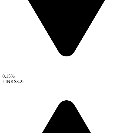
0.15%
LINK
$8.22