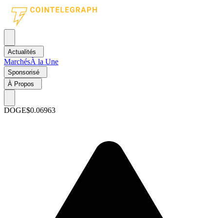
Actualités
Marchés
À la Une
Sponsorisé
À Propos
DOGE
$0.06963