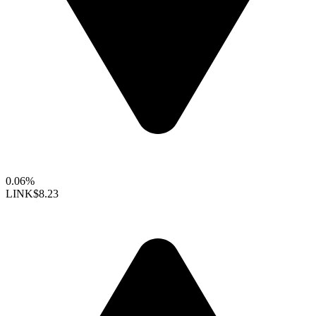
0.06%
LINK
$8.23