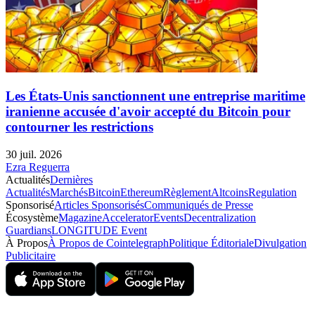
Les États-Unis sanctionnent une entreprise maritime
iranienne accusée d'avoir accepté du Bitcoin pour
contourner les restrictions
30 juil. 2026
Ezra Reguerra
Actualités
Dernières
Actualités
Marchés
Bitcoin
Ethereum
Règlement
Altcoins
Regulation
Sponsorisé
Articles Sponsorisés
Communiqués de Presse
Écosystème
Magazine
Accelerator
Events
Decentralization
Guardians
LONGITUDE Event
À Propos
À Propos de Cointelegraph
Politique Éditoriale
Divulgation
Publicitaire