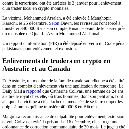
contre le terrorisme, ont été arrêtées le 3 janvier pour l'enlèvement
d'un trader local en crypto-monnaies.
La victime, Mohammed Arsalan, a été enlevée à Manghopir,
Karachi, le 25 décembre.
Selon
Dawn, les ravisseurs l'ont forcé à
transférer 340 000 $ via son compte Binance avant de le laisser près
du mausolée de Quaid-i-Azam Mohammed Ali Jinnah.
Un rapport d'information (FIR) a été déposé en vertu du Code pénal
pakistanais pour enlèvement et extorsion.
Enlèvements de traders en crypto en
Australie et au Canada
En Australie, un membre de la famille royale saoudienne a été attiré
dans un complot d'enlèvement via une application de rencontre. Le
Daily Mail a
rapporté
que Catherine Colivas, une femme de 24 ans,
a attiré le royal chez elle, où trois hommes, dont son petit ami, l'ont
attaqué. La victime a été attachée et menacée de se faire couper les
doigts à moins qu'il ne transfère 40 000 $ en Bitcoin.
Malgré sa reconnaissance de culpabilité pour enlèvement, extorsion
et vol, Colivas a évité la prison. Le 16 décembre, elle a reçu une
ordonnance de correction communautaire de 30 mois. Le juge a cité