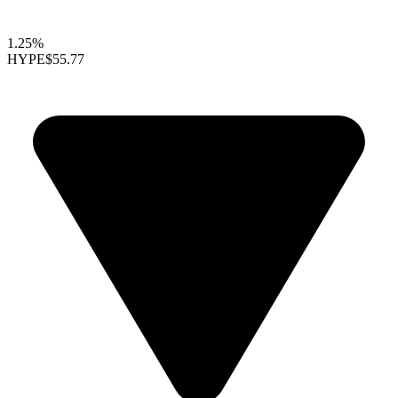
1.25%
HYPE
$55.77