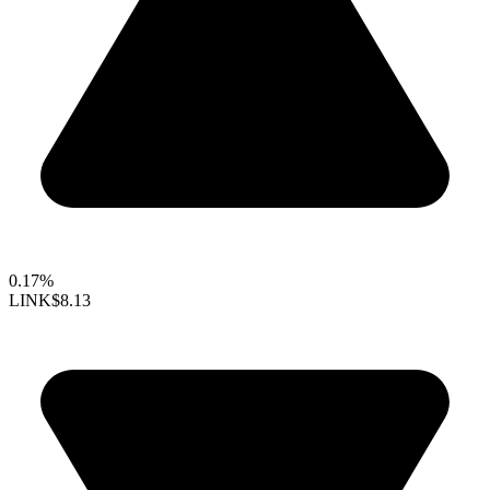
0.17%
LINK
$8.13