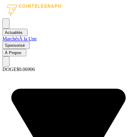
Actualités
Marchés
À la Une
Sponsorisé
À Propos
DOGE
$0.06906