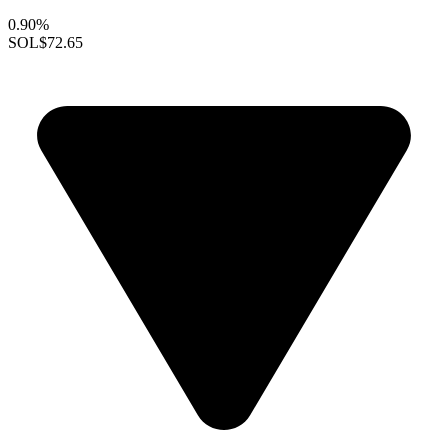
0.90%
SOL
$72.65