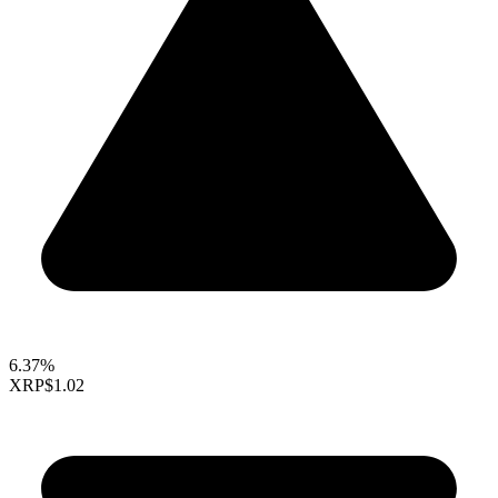
6.37%
XRP
$1.02