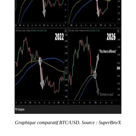
Graphique comparatif BTC/USD. Source : SuperBro/X