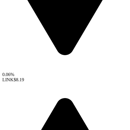
0.06%
LINK
$8.19