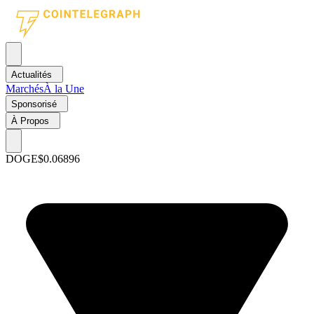
Actualités
Marchés
À la Une
Sponsorisé
À Propos
DOGE
$0.06896