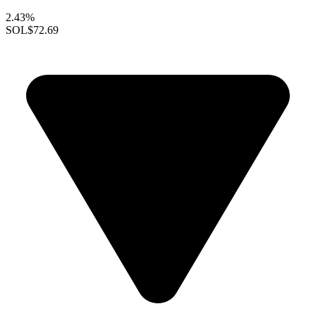
2.43%
SOL
$72.69