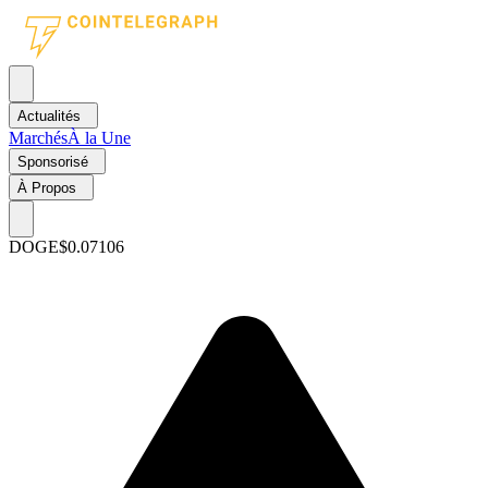
Actualités
Marchés
À la Une
Sponsorisé
À Propos
DOGE
$0.07106