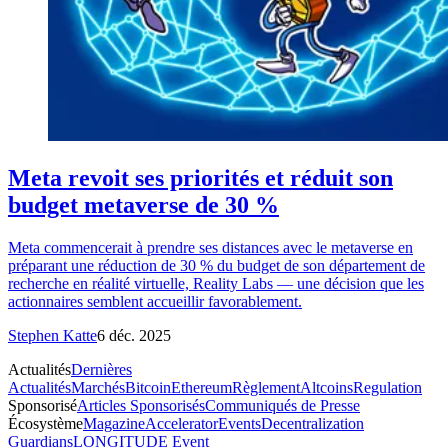
Meta revoit ses priorités et réduit son
budget metaverse de 30 %
Meta commencerait à prendre ses distances avec le metaverse en
préparant une réduction de 30 % du budget de son département de
recherche en réalité virtuelle, Reality Labs — une décision que les
actionnaires semblent accueillir favorablement.
Stephen Katte
6 déc. 2025
Actualités
Dernières
Actualités
Marchés
Bitcoin
Ethereum
Règlement
Altcoins
Regulation
Sponsorisé
Articles Sponsorisés
Communiqués de Presse
Écosystème
Magazine
Accelerator
Events
Decentralization
Guardians
LONGITUDE Event