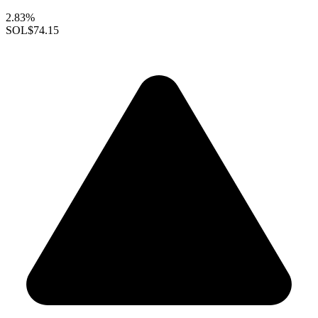
2.83%
SOL
$74.15