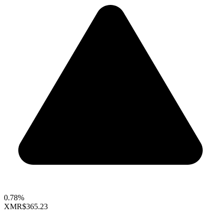
0.78%
XMR
$365.23