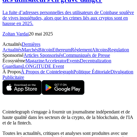
La fuite d’adresses personnelles des utilisateurs de Coinbase soulève
de vives inquiétudes, alors que les crimes liés aux cryptos sont en
hausse en 2025.
Zoltan Vardai
20 mai 2025
Actualités
Dernières
Actualités
Marchés
Bitcoin
Ethereum
Règlement
Altcoins
Regulation
Sponsorisé
Articles Sponsorisés
Communiqués de Presse
Écosystème
Magazine
Accelerator
Events
Decentralization
Guardians
LONGITUDE Event
À Propos
À Propos de Cointelegraph
Politique Éditoriale
Divulgation
Publicitaire
Cointelegraph s'engage à fournir un journalisme indépendant et de
haute qualité dans les secteurs de la crypto, de la blockchain, de l'IA
et de la fintech.
Toutes les actualités, critiques et analyses sont produites avec une