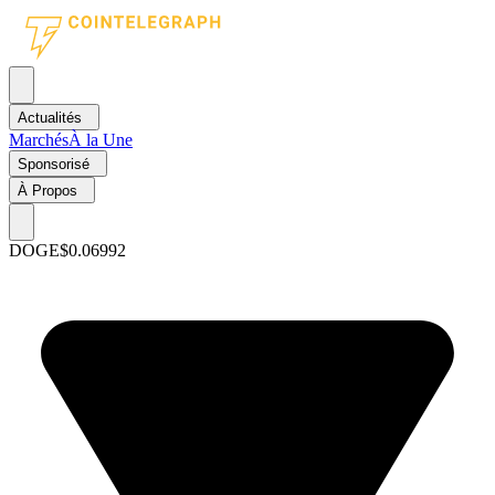
Actualités
Marchés
À la Une
Sponsorisé
À Propos
DOGE
$0.06992