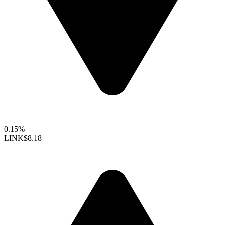
0.15%
LINK
$8.18