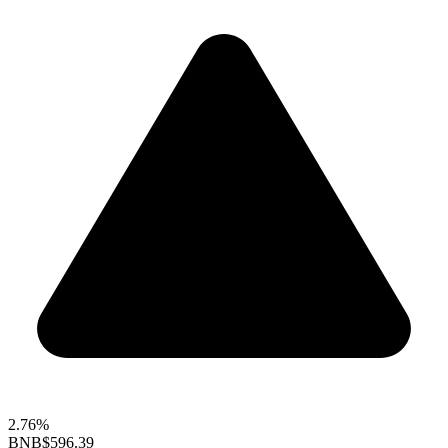
2.76%
BNB
$596.39