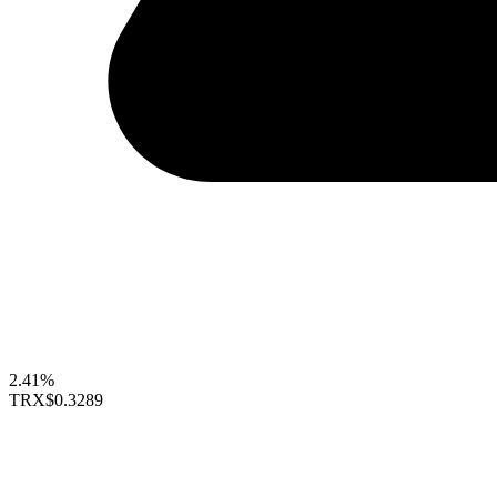
2.41%
TRX
$0.3289