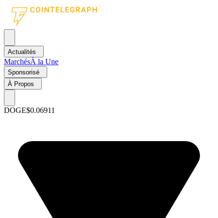
Actualités
Marchés
À la Une
Sponsorisé
À Propos
DOGE
$0.06911