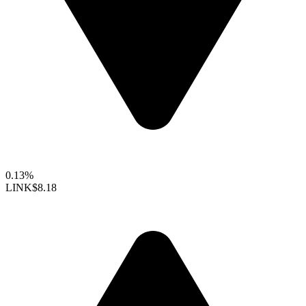
0.13%
LINK
$8.18