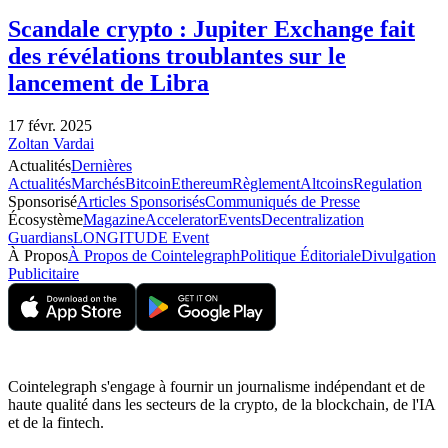
Scandale crypto : Jupiter Exchange fait
des révélations troublantes sur le
lancement de Libra
17 févr. 2025
Zoltan Vardai
Actualités
Dernières
Actualités
Marchés
Bitcoin
Ethereum
Règlement
Altcoins
Regulation
Sponsorisé
Articles Sponsorisés
Communiqués de Presse
Écosystème
Magazine
Accelerator
Events
Decentralization
Guardians
LONGITUDE Event
À Propos
À Propos de Cointelegraph
Politique Éditoriale
Divulgation
Publicitaire
Cointelegraph s'engage à fournir un journalisme indépendant et de
haute qualité dans les secteurs de la crypto, de la blockchain, de l'IA
et de la fintech.