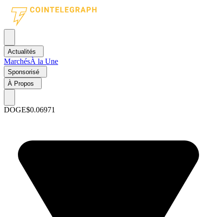
Actualités
Marchés
À la Une
Sponsorisé
À Propos
DOGE
$0.06971