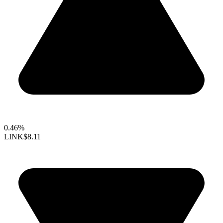
0.46%
LINK
$8.11