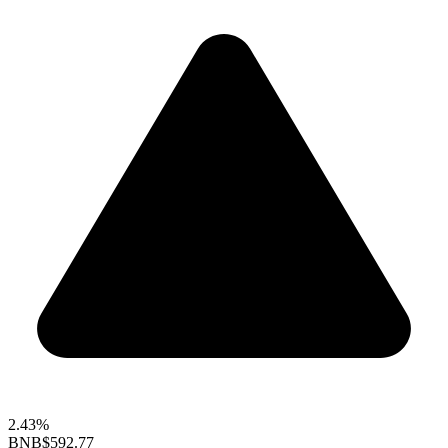
2.43%
BNB
$592.77