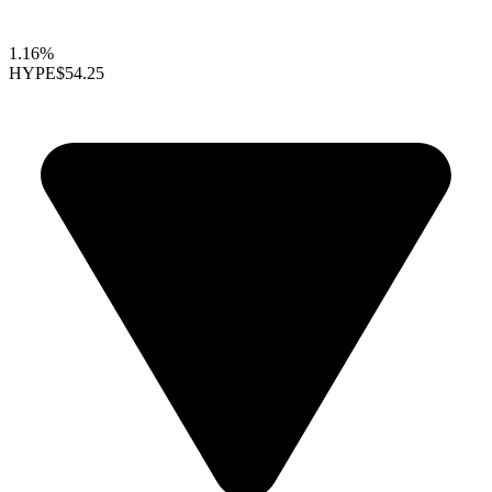
1.16%
HYPE
$54.25