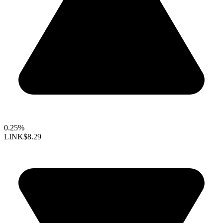
0.25%
LINK
$8.29