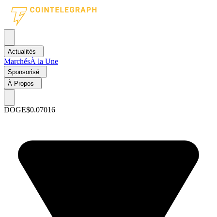
Actualités
Marchés
À la Une
Sponsorisé
À Propos
DOGE
$0.07016