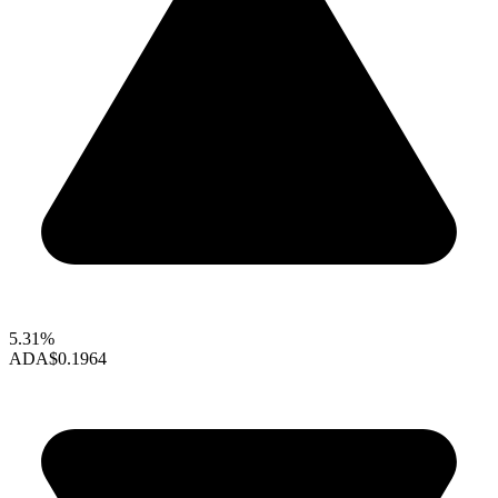
5.31%
ADA
$0.1964