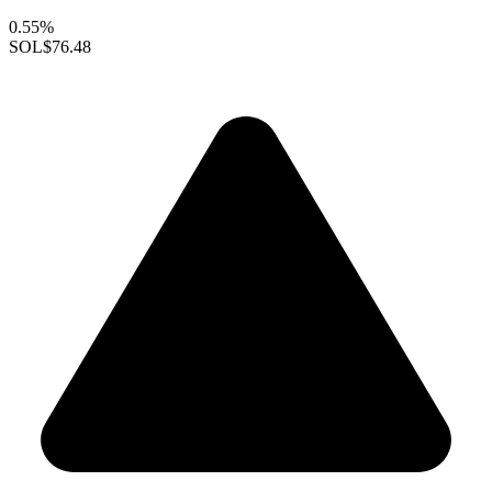
0.55%
SOL
$76.48