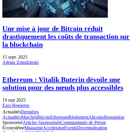
Une mise à jour de Bitcoin réduit
drastiquement les coûts de transaction sur
la blockchain
15 sept. 2025
Adrian Zmudzinski
Ethereum : Vitalik Buterin dévoile une
solution pour des nœuds plus accessibles
19 mai 2025
Ezra Reguerra
Actualités
Dernières
Actualités
Marchés
Bitcoin
Ethereum
Règlement
Altcoins
Regulation
Sponsorisé
Articles Sponsorisés
Communiqués de Presse
Écosystème
Magazine
Accelerator
Events
Decentralization