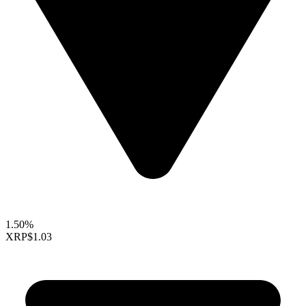
1.50%
XRP
$1.03