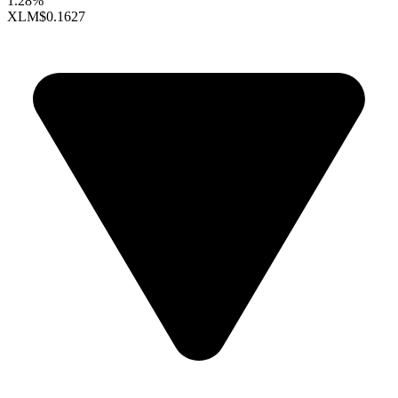
1.28%
XLM
$0.1627