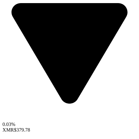
0.03%
XMR
$379.78