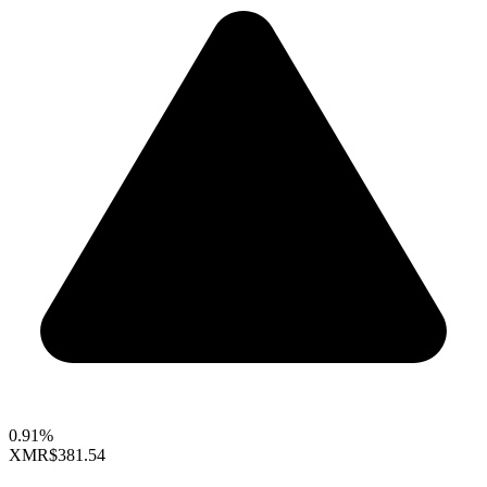
0.91%
XMR
$381.54