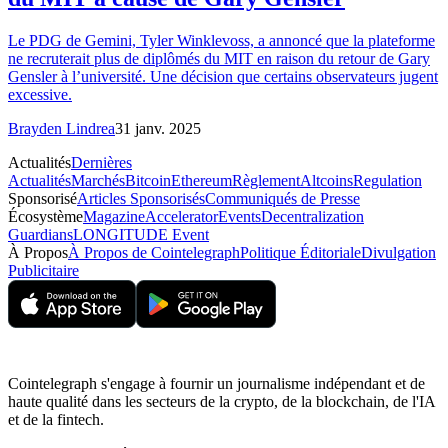
Le PDG de Gemini, Tyler Winklevoss, a annoncé que la plateforme
ne recruterait plus de diplômés du MIT en raison du retour de Gary
Gensler à l’université. Une décision que certains observateurs jugent
excessive.
Brayden Lindrea
31 janv. 2025
Actualités
Dernières
Actualités
Marchés
Bitcoin
Ethereum
Règlement
Altcoins
Regulation
Sponsorisé
Articles Sponsorisés
Communiqués de Presse
Écosystème
Magazine
Accelerator
Events
Decentralization
Guardians
LONGITUDE Event
À Propos
À Propos de Cointelegraph
Politique Éditoriale
Divulgation
Publicitaire
Cointelegraph s'engage à fournir un journalisme indépendant et de
haute qualité dans les secteurs de la crypto, de la blockchain, de l'IA
et de la fintech.