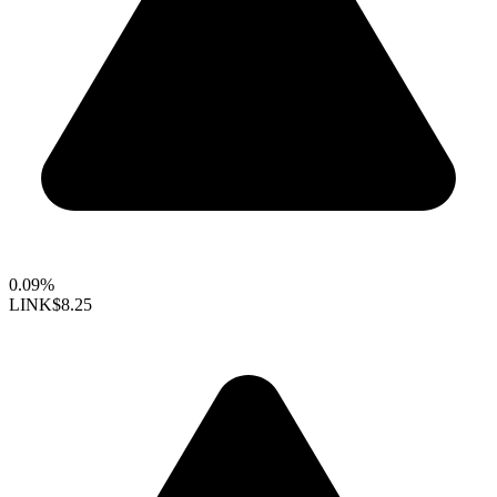
0.09%
LINK
$8.25