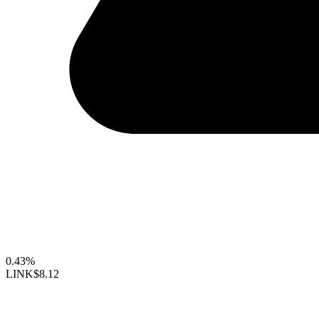
0.43%
LINK
$8.12