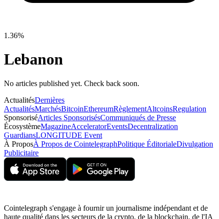
1.36%
Lebanon
No articles published yet. Check back soon.
Actualités
Dernières
Actualités
Marchés
Bitcoin
Ethereum
Règlement
Altcoins
Regulation
Sponsorisé
Articles Sponsorisés
Communiqués de Presse
Écosystème
Magazine
Accelerator
Events
Decentralization
Guardians
LONGITUDE Event
À Propos
À Propos de Cointelegraph
Politique Éditoriale
Divulgation
Publicitaire
Cointelegraph s'engage à fournir un journalisme indépendant et de
haute qualité dans les secteurs de la crypto, de la blockchain, de l'IA