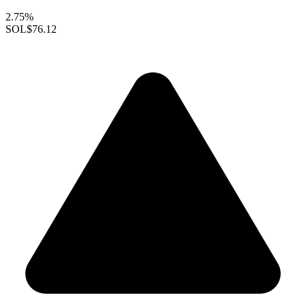
2.75%
SOL
$76.12