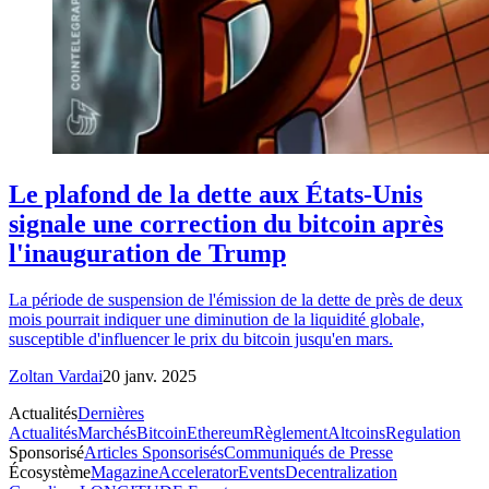
Le plafond de la dette aux États-Unis
signale une correction du bitcoin après
l'inauguration de Trump
La période de suspension de l'émission de la dette de près de deux
mois pourrait indiquer une diminution de la liquidité globale,
susceptible d'influencer le prix du bitcoin jusqu'en mars.
Zoltan Vardai
20 janv. 2025
Actualités
Dernières
Actualités
Marchés
Bitcoin
Ethereum
Règlement
Altcoins
Regulation
Sponsorisé
Articles Sponsorisés
Communiqués de Presse
Écosystème
Magazine
Accelerator
Events
Decentralization