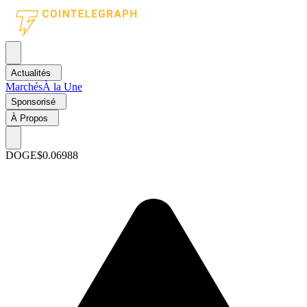
Actualités
Marchés
À la Une
Sponsorisé
À Propos
DOGE
$0.06988