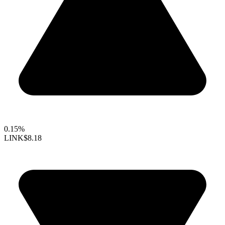
0.15%
LINK
$8.18