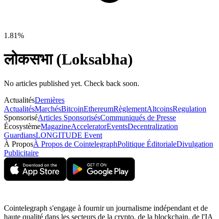
1.81%
लोकसभा (Loksabha)
No articles published yet. Check back soon.
Actualités
Dernières
Actualités
Marchés
Bitcoin
Ethereum
Règlement
Altcoins
Regulation
Sponsorisé
Articles Sponsorisés
Communiqués de Presse
Écosystème
Magazine
Accelerator
Events
Decentralization
Guardians
LONGITUDE Event
À Propos
À Propos de Cointelegraph
Politique Éditoriale
Divulgation
Publicitaire
Cointelegraph s'engage à fournir un journalisme indépendant et de
haute qualité dans les secteurs de la crypto, de la blockchain, de l'IA