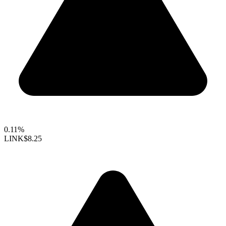
0.11%
LINK
$8.25