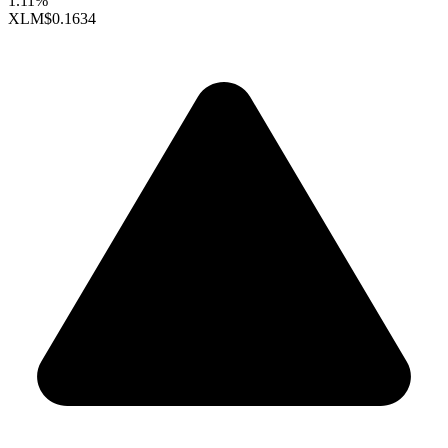
1.11%
XLM
$0.1634