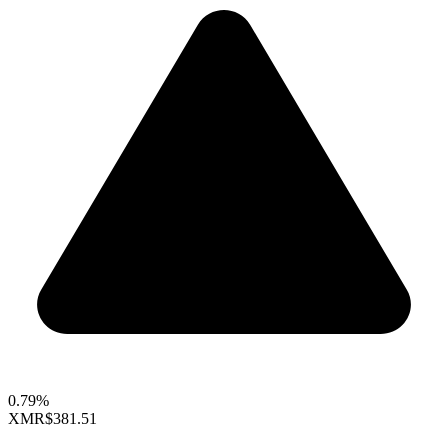
0.79%
XMR
$381.51