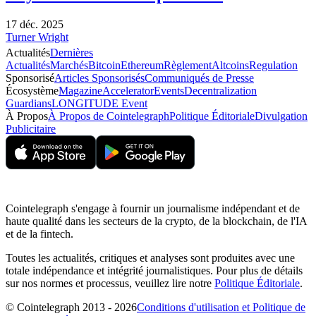
17 déc. 2025
Turner Wright
Actualités
Dernières
Actualités
Marchés
Bitcoin
Ethereum
Règlement
Altcoins
Regulation
Sponsorisé
Articles Sponsorisés
Communiqués de Presse
Écosystème
Magazine
Accelerator
Events
Decentralization
Guardians
LONGITUDE Event
À Propos
À Propos de Cointelegraph
Politique Éditoriale
Divulgation
Publicitaire
Cointelegraph s'engage à fournir un journalisme indépendant et de
haute qualité dans les secteurs de la crypto, de la blockchain, de l'IA
et de la fintech.
Toutes les actualités, critiques et analyses sont produites avec une
totale indépendance et intégrité journalistiques. Pour plus de détails
sur nos normes et processus, veuillez lire notre
Politique Éditoriale
.
© Cointelegraph 2013 - 2026
Conditions d'utilisation et Politique de