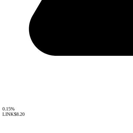
0.15%
LINK
$8.20