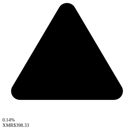
0.14%
XMR
$398.33