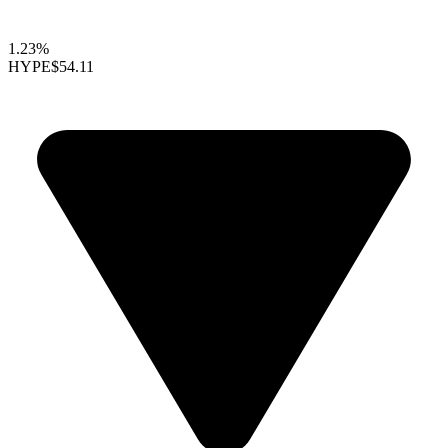
1.23%
HYPE
$54.11