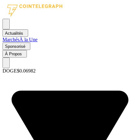
Actualités
Marchés
À la Une
Sponsorisé
À Propos
DOGE
$0.06982