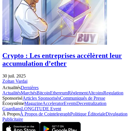
Crypto : Les entreprises accélèrent leur
accumulation d’ether
30 juil. 2025
Zoltan Vardai
Actualités
Dernières
Actualités
Marchés
Bitcoin
Ethereum
Règlement
Altcoins
Regulation
Sponsorisé
Articles Sponsorisés
Communiqués de Presse
Écosystème
Magazine
Accelerator
Events
Decentralization
Guardians
LONGITUDE Event
À Propos
À Propos de Cointelegraph
Politique Éditoriale
Divulgation
Publicitaire