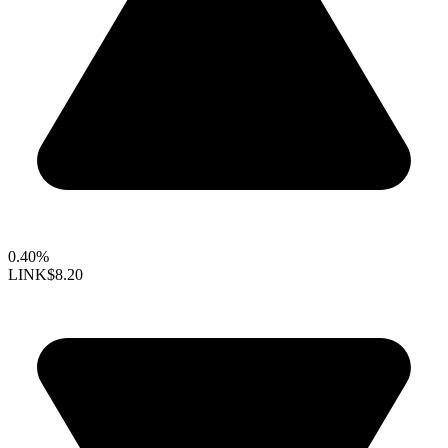
0.40%
LINK
$8.20