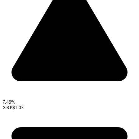
7.45%
XRP
$1.03