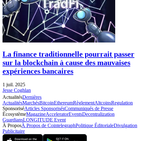
La finance traditionnelle pourrait passer
sur la blockchain à cause des mauvaises
expériences bancaires
1 juil. 2025
Jesse Coghlan
Actualités
Dernières
Actualités
Marchés
Bitcoin
Ethereum
Règlement
Altcoins
Regulation
Sponsorisé
Articles Sponsorisés
Communiqués de Presse
Écosystème
Magazine
Accelerator
Events
Decentralization
Guardians
LONGITUDE Event
À Propos
À Propos de Cointelegraph
Politique Éditoriale
Divulgation
Publicitaire