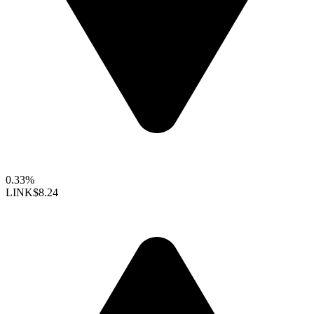
0.33%
LINK
$8.24