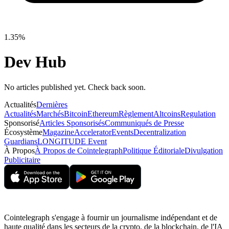
1.35%
Dev Hub
No articles published yet. Check back soon.
Actualités
Dernières
Actualités
Marchés
Bitcoin
Ethereum
Règlement
Altcoins
Regulation
Sponsorisé
Articles Sponsorisés
Communiqués de Presse
Écosystème
Magazine
Accelerator
Events
Decentralization
Guardians
LONGITUDE Event
À Propos
À Propos de Cointelegraph
Politique Éditoriale
Divulgation
Publicitaire
Cointelegraph s'engage à fournir un journalisme indépendant et de
haute qualité dans les secteurs de la crypto, de la blockchain, de l'IA