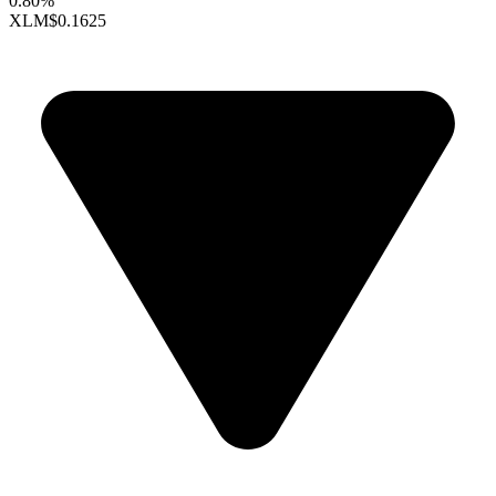
0.80%
XLM
$0.1625