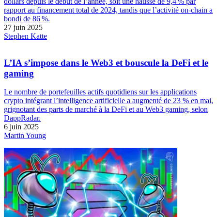
dollars depuis le début de l’année, soit une hausse de 9,4 % par
rapport au financement total de 2024, tandis que l’activité on-chain a
bondi de 86 %.
27 juin 2025
Stephen Katte
L’IA s’impose dans le Web3 et bouscule la DeFi et le
gaming
Le nombre de portefeuilles actifs quotidiens sur les applications
crypto intégrant l’intelligence artificielle a augmenté de 23 % en mai,
grignotant des parts de marché à la DeFi et au Web3 gaming, selon
DappRadar.
6 juin 2025
Martin Young