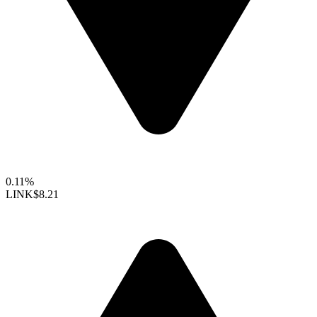
0.11%
LINK
$8.21