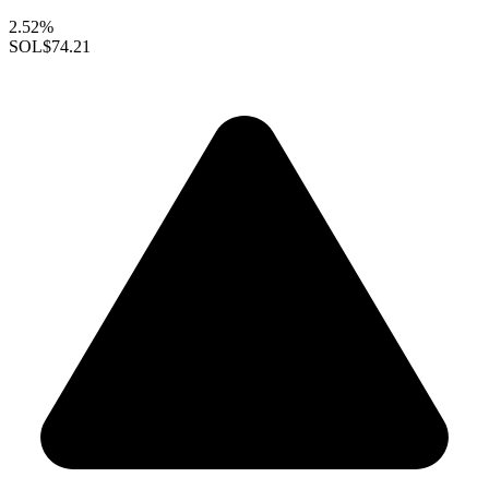
2.52%
SOL
$74.21