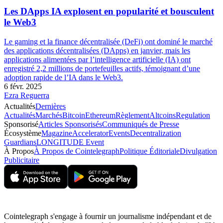
Les DApps IA explosent en popularité et bousculent
le Web3
Le gaming et la finance décentralisée (DeFi) ont dominé le marché
des applications décentralisées (DApps) en janvier, mais les
applications alimentées par l’intelligence artificielle (IA) ont
enregistré 2,2 millions de portefeuilles actifs, témoignant d’une
adoption rapide de l’IA dans le Web3.
6 févr. 2025
Ezra Reguerra
Actualités
Dernières
Actualités
Marchés
Bitcoin
Ethereum
Règlement
Altcoins
Regulation
Sponsorisé
Articles Sponsorisés
Communiqués de Presse
Écosystème
Magazine
Accelerator
Events
Decentralization
Guardians
LONGITUDE Event
À Propos
À Propos de Cointelegraph
Politique Éditoriale
Divulgation
Publicitaire
Cointelegraph s'engage à fournir un journalisme indépendant et de