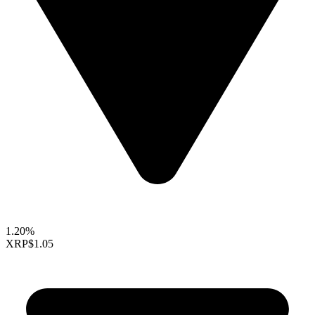
1.20%
XRP
$1.05