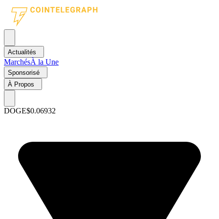
Actualités
Marchés
À la Une
Sponsorisé
À Propos
DOGE
$0.06932