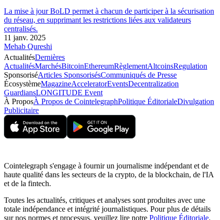
La mise à jour BoLD permet à chacun de participer à la sécurisation
du réseau, en supprimant les restrictions liées aux validateurs
centralisés.
11 janv. 2025
Mehab Qureshi
Actualités
Dernières
Actualités
Marchés
Bitcoin
Ethereum
Règlement
Altcoins
Regulation
Sponsorisé
Articles Sponsorisés
Communiqués de Presse
Écosystème
Magazine
Accelerator
Events
Decentralization
Guardians
LONGITUDE Event
À Propos
À Propos de Cointelegraph
Politique Éditoriale
Divulgation
Publicitaire
Cointelegraph s'engage à fournir un journalisme indépendant et de
haute qualité dans les secteurs de la crypto, de la blockchain, de l'IA
et de la fintech.
Toutes les actualités, critiques et analyses sont produites avec une
totale indépendance et intégrité journalistiques. Pour plus de détails
sur nos normes et processus, veuillez lire notre
Politique Éditoriale
.