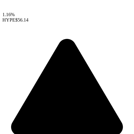
1.16%
HYPE
$56.14