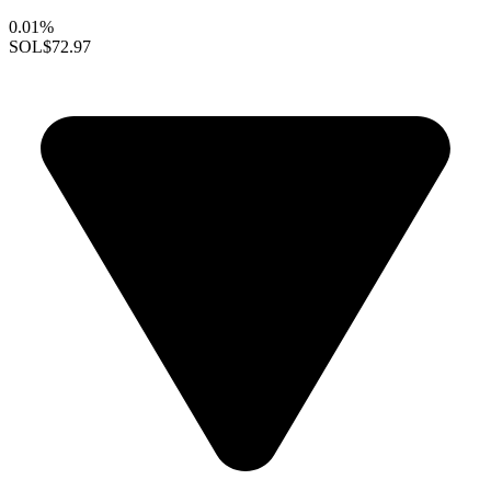
0.01%
SOL
$72.97