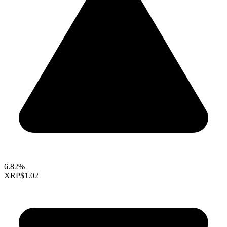
6.82%
XRP
$1.02