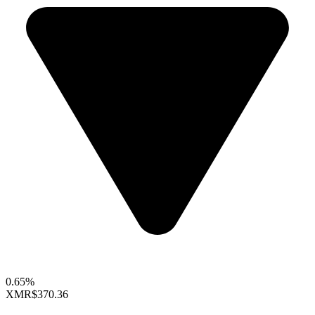
0.65%
XMR
$370.36