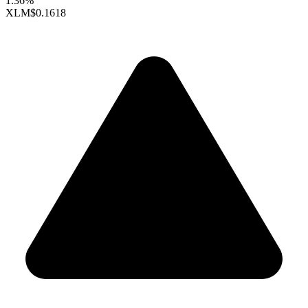
1.36%
XLM
$0.1618