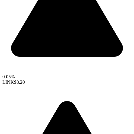
0.05%
LINK
$8.20