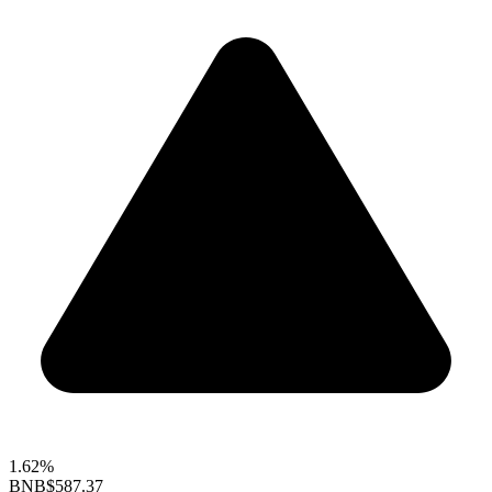
1.62%
BNB
$587.37