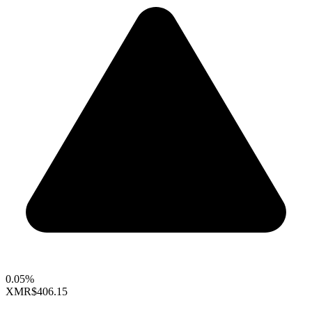
0.05%
XMR
$406.15