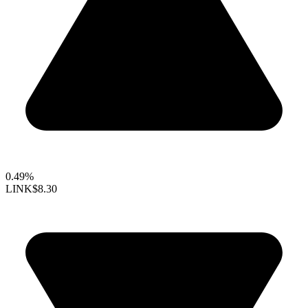
0.49%
LINK
$8.30