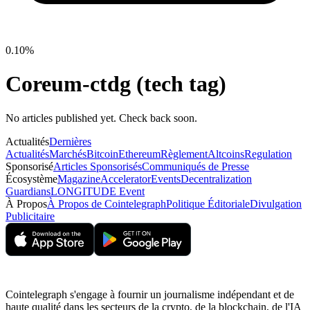
0.10%
Coreum-ctdg (tech tag)
No articles published yet. Check back soon.
Actualités
Dernières
Actualités
Marchés
Bitcoin
Ethereum
Règlement
Altcoins
Regulation
Sponsorisé
Articles Sponsorisés
Communiqués de Presse
Écosystème
Magazine
Accelerator
Events
Decentralization
Guardians
LONGITUDE Event
À Propos
À Propos de Cointelegraph
Politique Éditoriale
Divulgation
Publicitaire
Cointelegraph s'engage à fournir un journalisme indépendant et de
haute qualité dans les secteurs de la crypto, de la blockchain, de l'IA