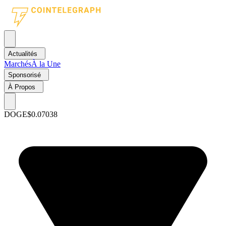
Actualités
Marchés
À la Une
Sponsorisé
À Propos
DOGE
$0.07038