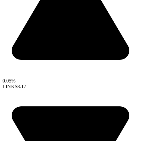
0.05%
LINK
$8.17