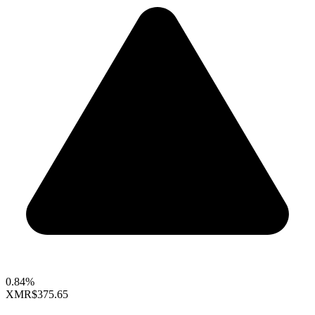
0.84%
XMR
$375.65