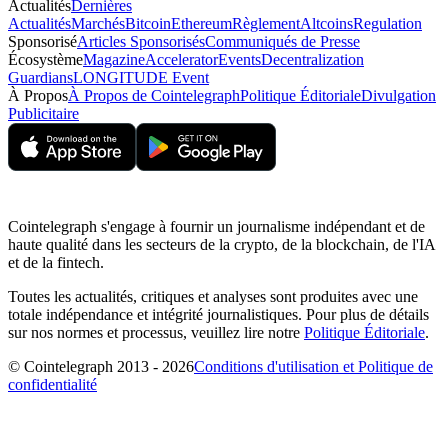
Actualités
Dernières
Actualités
Marchés
Bitcoin
Ethereum
Règlement
Altcoins
Regulation
Sponsorisé
Articles Sponsorisés
Communiqués de Presse
Écosystème
Magazine
Accelerator
Events
Decentralization
Guardians
LONGITUDE Event
À Propos
À Propos de Cointelegraph
Politique Éditoriale
Divulgation
Publicitaire
Cointelegraph s'engage à fournir un journalisme indépendant et de
haute qualité dans les secteurs de la crypto, de la blockchain, de l'IA
et de la fintech.
Toutes les actualités, critiques et analyses sont produites avec une
totale indépendance et intégrité journalistiques. Pour plus de détails
sur nos normes et processus, veuillez lire notre
Politique Éditoriale
.
© Cointelegraph 2013 - 2026
Conditions d'utilisation et Politique de
confidentialité