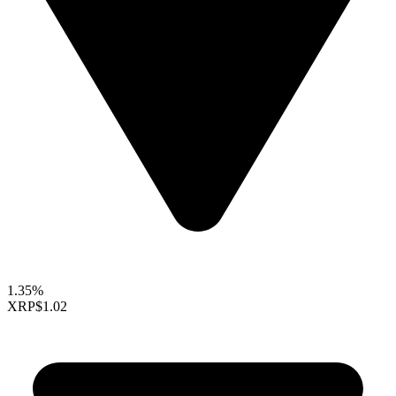
1.35%
XRP
$1.02