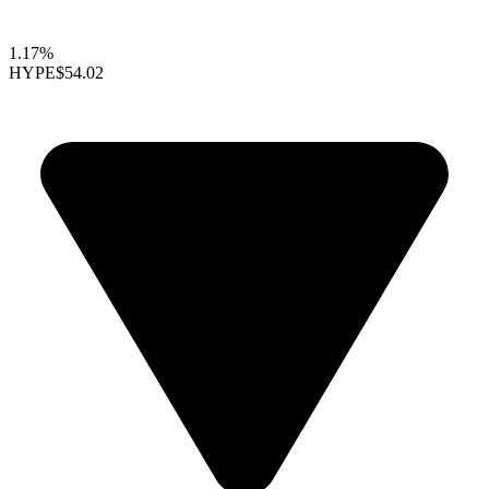
1.17%
HYPE
$54.02