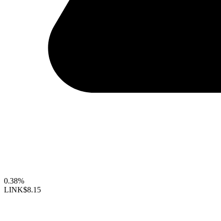
0.38%
LINK
$8.15