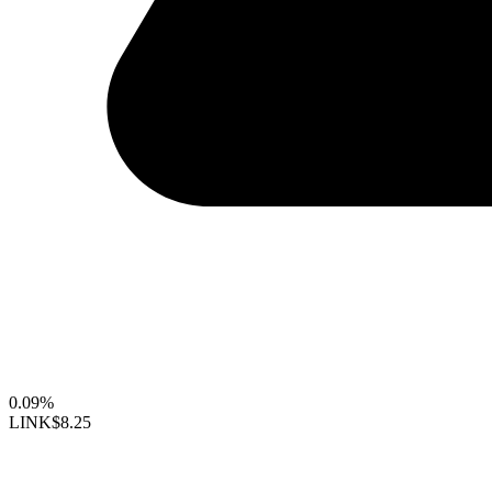
0.09%
LINK
$8.25