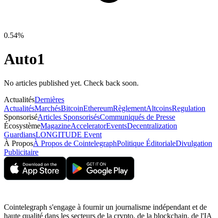
0.54%
Auto1
No articles published yet. Check back soon.
Actualités
Dernières
Actualités
Marchés
Bitcoin
Ethereum
Règlement
Altcoins
Regulation
Sponsorisé
Articles Sponsorisés
Communiqués de Presse
Écosystème
Magazine
Accelerator
Events
Decentralization
Guardians
LONGITUDE Event
À Propos
À Propos de Cointelegraph
Politique Éditoriale
Divulgation
Publicitaire
Cointelegraph s'engage à fournir un journalisme indépendant et de
haute qualité dans les secteurs de la crypto, de la blockchain, de l'IA