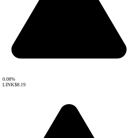
0.08%
LINK
$8.19