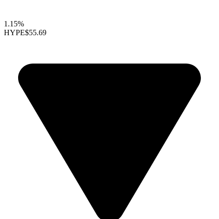
1.15%
HYPE
$55.69