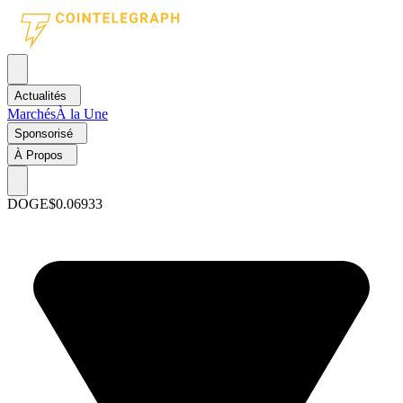
Actualités
Marchés
À la Une
Sponsorisé
À Propos
DOGE
$0.06933