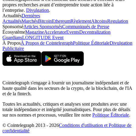
propres recherches avant d’entreprendre toute action liée à
l’entreprise.
Divulgation
.
Actualités
Dernières
Actualités
Marchés
Bitcoin
Ethereum
Règlement
Altcoins
Regulation
Sponsorisé
Articles Sponsorisés
Communiqués de Presse
Écosystème
Magazine
Accelerator
Events
Decentralization
Guardians
LONGITUDE Event
À Propos
À Propos de Cointelegraph
Politique Éditoriale
Divulgation
Publicitaire
Cointelegraph s'engage à fournir un journalisme indépendant et de
haute qualité dans les secteurs de la crypto, de la blockchain, de l'IA
et de la fintech.
Toutes les actualités, critiques et analyses sont produites avec une
totale indépendance et intégrité journalistiques. Pour plus de détails
sur nos normes et processus, veuillez lire notre
Politique Éditoriale
.
© Cointelegraph 2013 - 2026
Conditions d'utilisation et Politique de
confidentialité