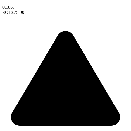
0.18%
SOL
$75.99