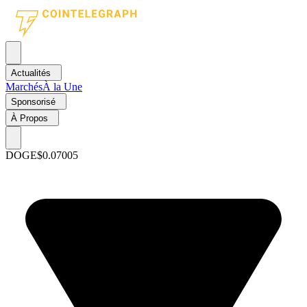
Actualités
Marchés
À la Une
Sponsorisé
À Propos
DOGE
$0.07005