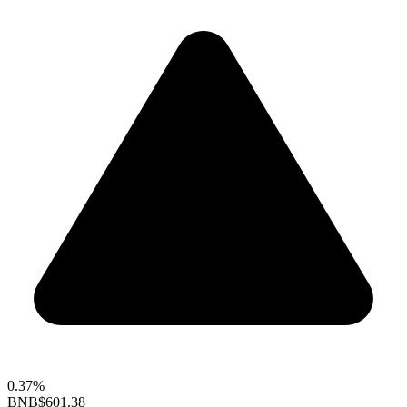
0.37%
BNB
$601.38