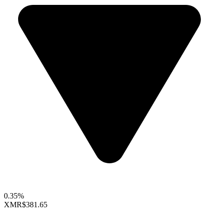
0.35%
XMR
$381.65