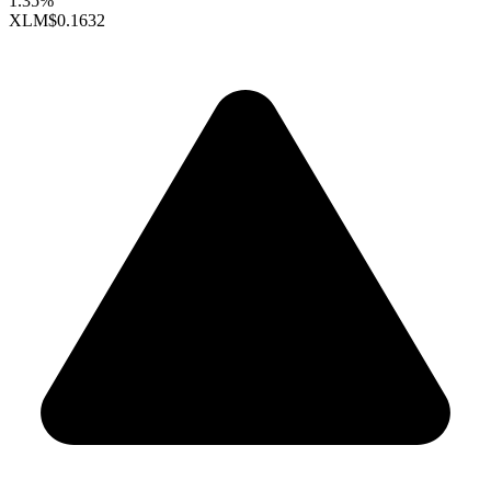
1.35%
XLM
$0.1632