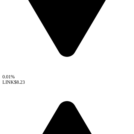
0.01%
LINK
$8.23