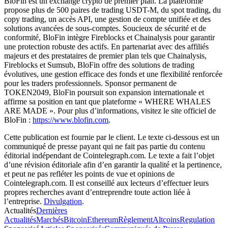
BloFin est un exchange crypto de premier plan. La plateforme
propose plus de 500 paires de trading USDT-M, du spot trading, du
copy trading, un accès API, une gestion de compte unifiée et des
solutions avancées de sous-comptes. Soucieux de sécurité et de
conformité, BloFin intègre Fireblocks et Chainalysis pour garantir
une protection robuste des actifs. En partenariat avec des affiliés
majeurs et des prestataires de premier plan tels que Chainalysis,
Fireblocks et Sumsub, BloFin offre des solutions de trading
évolutives, une gestion efficace des fonds et une flexibilité renforcée
pour les traders professionnels. Sponsor permanent de
TOKEN2049, BloFin poursuit son expansion internationale et
affirme sa position en tant que plateforme « WHERE WHALES
ARE MADE ». Pour plus d’informations, visitez le site officiel de
BloFin :
https://www.blofin.com
.
Cette publication est fournie par le client. Le texte ci-dessous est un
communiqué de presse payant qui ne fait pas partie du contenu
éditorial indépendant de Cointelegraph.com. Le texte a fait l’objet
d’une révision éditoriale afin d’en garantir la qualité et la pertinence,
et peut ne pas refléter les points de vue et opinions de
Cointelegraph.com. Il est conseillé aux lecteurs d’effectuer leurs
propres recherches avant d’entreprendre toute action liée à
l’entreprise.
Divulgation
.
Actualités
Dernières
Actualités
Marchés
Bitcoin
Ethereum
Règlement
Altcoins
Regulation