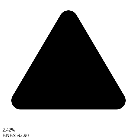
2.42%
BNB
$592.90