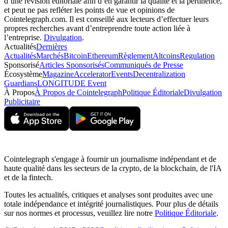
d’une révision éditoriale afin d’en garantir la qualité et la pertinence,
et peut ne pas refléter les points de vue et opinions de
Cointelegraph.com. Il est conseillé aux lecteurs d’effectuer leurs
propres recherches avant d’entreprendre toute action liée à
l’entreprise.
Divulgation
.
Actualités
Dernières
Actualités
Marchés
Bitcoin
Ethereum
Règlement
Altcoins
Regulation
Sponsorisé
Articles Sponsorisés
Communiqués de Presse
Écosystème
Magazine
Accelerator
Events
Decentralization
Guardians
LONGITUDE Event
À Propos
À Propos de Cointelegraph
Politique Éditoriale
Divulgation
Publicitaire
Cointelegraph s'engage à fournir un journalisme indépendant et de
haute qualité dans les secteurs de la crypto, de la blockchain, de l'IA
et de la fintech.
Toutes les actualités, critiques et analyses sont produites avec une
totale indépendance et intégrité journalistiques. Pour plus de détails
sur nos normes et processus, veuillez lire notre
Politique Éditoriale
.