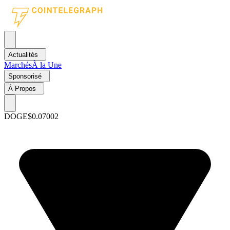
Actualités
Marchés
À la Une
Sponsorisé
À Propos
DOGE
$0.07002