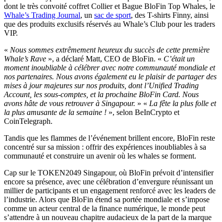
dont le très convoité coffret Collier et Bague BloFin Top Whales, le
Whale’s Trading Journal
, un
sac de sport
, des T-shirts Finny, ainsi
que des produits exclusifs réservés au Whale’s Club pour les traders
VIP.
«
Nous sommes extrêmement heureux du succès de cette première
Whale’s Rave
», a déclaré Matt, CEO de BloFin. «
C’était un
moment inoubliable à célébrer avec notre communauté mondiale et
nos partenaires. Nous avons également eu le plaisir de partager des
mises à jour majeures sur nos produits, dont l’Unified Trading
Account, les sous-comptes, et la prochaine BloFin Card. Nous
avons hâte de vous retrouver à Singapour.
» «
La fête la plus folle et
la plus amusante de la semaine !
», selon BeInCrypto et
CoinTelegraph.
Tandis que les flammes de l’événement brillent encore, BloFin reste
concentré sur sa mission : offrir des expériences inoubliables à sa
communauté et construire un avenir où les whales se forment.
Cap sur le TOKEN2049 Singapour, où BloFin prévoit d’intensifier
encore sa présence, avec une célébration d’envergure réunissant un
millier de participants et un engagement renforcé avec les leaders de
l’industrie. Alors que BloFin étend sa portée mondiale et s’impose
comme un acteur central de la finance numérique, le monde peut
s’attendre à un nouveau chapitre audacieux de la part de la marque