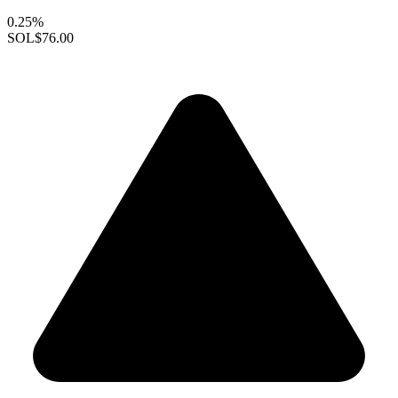
0.25%
SOL
$76.00