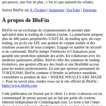
qui prouve, une fois de plus : c’est ici que naissent les whales.
Suivez BloFin sur
X (Twitter)
|
Instagram
|
YouTube
|
Telegram
À propos de BloFin
BloFin est un exchange de cryptomonnaies de premier plan
spécialisé dans le trading de contrats à terme. La plateforme propose
plus de 480 paires perpétuelles USDT-M, du trading spot, du copy
trading, un accès via API, une gestion de compte unifiée et des
solutions avancées de sous-comptes. Engagé en matière de sécurité
et de conformité, BloFin intègre Fireblocks et Chainalysis pour
garantir une protection optimale des actifs. En collaborant avec les
meilleurs partenaires affiliés, BloFin offre des solutions de trading
évolutives, une gestion efficace des fonds et une flexibilité accrue
pour les traders professionnels. En tant que sponsor permanent du
TOKEN2049, BloFin continue d’étendre sa présence mondiale,
consolidant sa position de lieu « WHERE WHALES ARE MADE
». Pour en savoir plus, rendez-vous sur le site officiel de BloFin :
https://www.blofin.com
Cette publication est fournie par le client. Le texte ci-dessous est un
communiqué de presse payant qui ne fait pas partie du contenu
éditorial indépendant de Cointelegraph.com. Le texte a fait l’objet