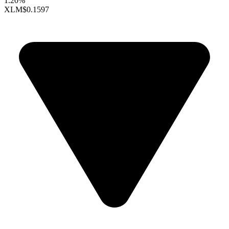
1.20%
XLM
$0.1597