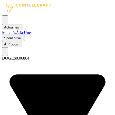
Actualités
Marchés
À la Une
Sponsorisé
À Propos
DOGE
$0.06864