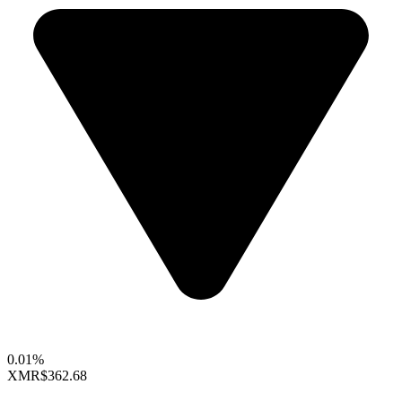
0.01%
XMR
$362.68