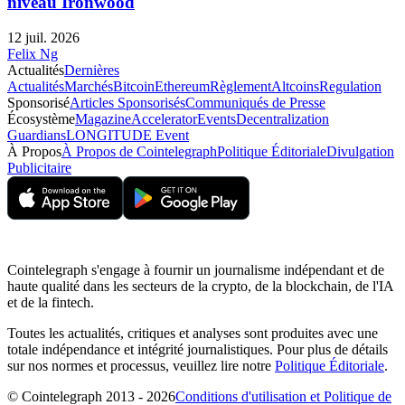
niveau Ironwood
12 juil. 2026
Felix Ng
Actualités
Dernières
Actualités
Marchés
Bitcoin
Ethereum
Règlement
Altcoins
Regulation
Sponsorisé
Articles Sponsorisés
Communiqués de Presse
Écosystème
Magazine
Accelerator
Events
Decentralization
Guardians
LONGITUDE Event
À Propos
À Propos de Cointelegraph
Politique Éditoriale
Divulgation
Publicitaire
Cointelegraph s'engage à fournir un journalisme indépendant et de
haute qualité dans les secteurs de la crypto, de la blockchain, de l'IA
et de la fintech.
Toutes les actualités, critiques et analyses sont produites avec une
totale indépendance et intégrité journalistiques. Pour plus de détails
sur nos normes et processus, veuillez lire notre
Politique Éditoriale
.
© Cointelegraph 2013 - 2026
Conditions d'utilisation et Politique de