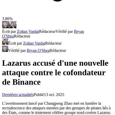
3.86%
Écrit par
Zoltan Vardai
Rédacteur
Vérifié par
Bryan
O'Shea
Rédacteur
Écrit par
Zoltan Vardai
Rédacteur
Vérifié par
Bryan O'Shea
Rédacteur
Lazarus accusé d'une nouvelle
attaque contre le cofondateur
de Binance
Dernières actualités
Publié
13 oct. 2025
L’avertissement lancé par Changpeng Zhao met en lumière la
recrudescence des attaques menées par des groupes de pirates liés à
des États, comme le tristement célèbre groupe nord-coréen Lazarus.