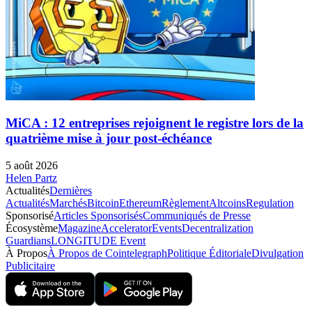
MiCA : 12 entreprises rejoignent le registre lors de la
quatrième mise à jour post-échéance
5 août 2026
Helen Partz
Actualités
Dernières
Actualités
Marchés
Bitcoin
Ethereum
Règlement
Altcoins
Regulation
Sponsorisé
Articles Sponsorisés
Communiqués de Presse
Écosystème
Magazine
Accelerator
Events
Decentralization
Guardians
LONGITUDE Event
À Propos
À Propos de Cointelegraph
Politique Éditoriale
Divulgation
Publicitaire