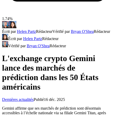
1.74%
Écrit par
Helen Partz
Rédacteur
Vérifié par
Bryan O'Shea
Rédacteur
Écrit par
Helen Partz
Rédacteur
Vérifié par
Bryan O'Shea
Rédacteur
L'exchange crypto Gemini
lance des marchés de
prédiction dans les 50 États
américains
Dernières actualités
Publié
16 déc. 2025
Gemini affirme que ses marchés de prédiction sont désormais
accessibles à l’échelle nationale via sa filiale Gemini Titan, après