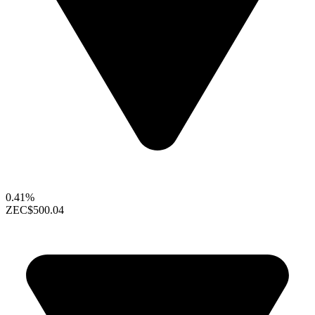
0.41%
ZEC
$500.04