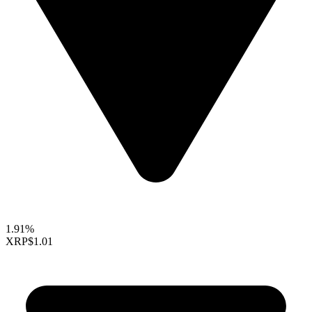
1.91%
XRP
$1.01