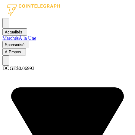
Actualités
Marchés
À la Une
Sponsorisé
À Propos
DOGE
$0.06993