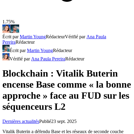
1.75%
Écrit par
Martin Young
Rédacteur
Vérifié par
Ana Paula
Pereira
Rédacteur
Écrit par
Martin Young
Rédacteur
Vérifié par
Ana Paula Pereira
Rédacteur
Blockchain : Vitalik Buterin
encense Base comme « la bonne
approche » face au FUD sur les
séquenceurs L2
Dernières actualités
Publié
23 sept. 2025
Vitalik Buterin a défendu Base et les réseaux de seconde couche