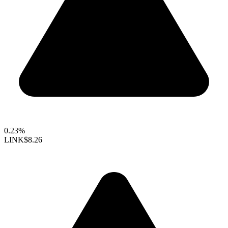
0.23%
LINK
$8.26