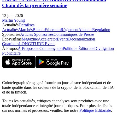
Chain dès la première semaine
12 juil. 2026
Martin Young
Actualités
Dernières
Actualités
Marchés
Bitcoin
Ethereum
Règlement
Altcoins
Regulation
Sponsorisé
Articles Sponsorisés
Communiqués de Presse
Écosystème
Magazine
Accelerator
Events
Decentralization
Guardians
LONGITUDE Event
À Propos
À Propos de Cointelegraph
Politique Éditoriale
Divulgation
Publicitaire
Cointelegraph s'engage à fournir un journalisme indépendant et de
haute qualité dans les secteurs de la crypto, de la blockchain, de l'IA
et de la fintech.
Toutes les actualités, critiques et analyses sont produites avec une
totale indépendance et intégrité journalistiques. Pour plus de détails
sur nos normes et processus, veuillez lire notre
Politique Éditoriale
.