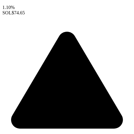
1.10%
SOL
$74.65