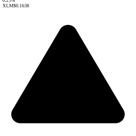
0.25%
XLM
$0.1638