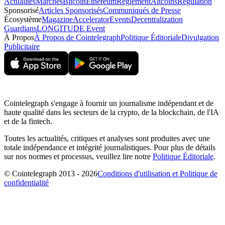
Actualités
Marchés
Bitcoin
Ethereum
Règlement
Altcoins
Regulation
Sponsorisé
Articles Sponsorisés
Communiqués de Presse
Écosystème
Magazine
Accelerator
Events
Decentralization
Guardians
LONGITUDE Event
À Propos
À Propos de Cointelegraph
Politique Éditoriale
Divulgation
Publicitaire
Cointelegraph s'engage à fournir un journalisme indépendant et de
haute qualité dans les secteurs de la crypto, de la blockchain, de l'IA
et de la fintech.
Toutes les actualités, critiques et analyses sont produites avec une
totale indépendance et intégrité journalistiques. Pour plus de détails
sur nos normes et processus, veuillez lire notre
Politique Éditoriale
.
© Cointelegraph 2013 - 2026
Conditions d'utilisation et Politique de
confidentialité