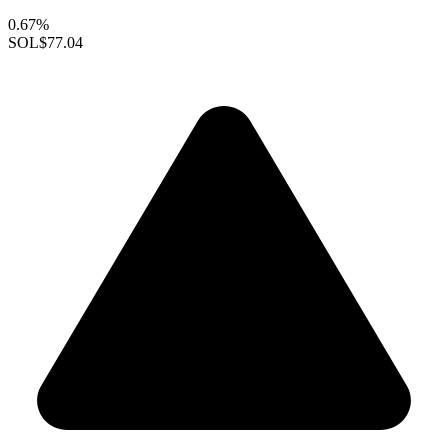
0.67%
SOL
$77.04