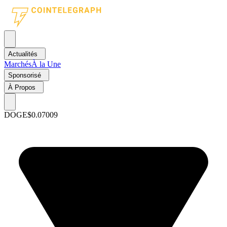
Actualités
Marchés
À la Une
Sponsorisé
À Propos
DOGE
$0.07009