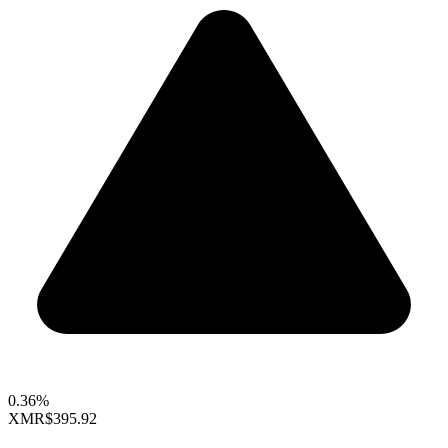
0.36%
XMR
$395.92