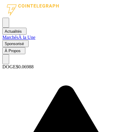
Actualités
Marchés
À la Une
Sponsorisé
À Propos
DOGE
$0.06988