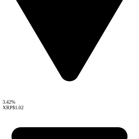
3.42%
XRP
$1.02