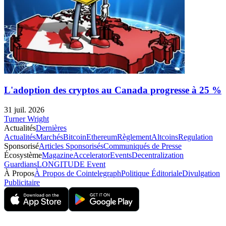
L'adoption des cryptos au Canada progresse à 25 %
31 juil. 2026
Turner Wright
Actualités
Dernières
Actualités
Marchés
Bitcoin
Ethereum
Règlement
Altcoins
Regulation
Sponsorisé
Articles Sponsorisés
Communiqués de Presse
Écosystème
Magazine
Accelerator
Events
Decentralization
Guardians
LONGITUDE Event
À Propos
À Propos de Cointelegraph
Politique Éditoriale
Divulgation
Publicitaire