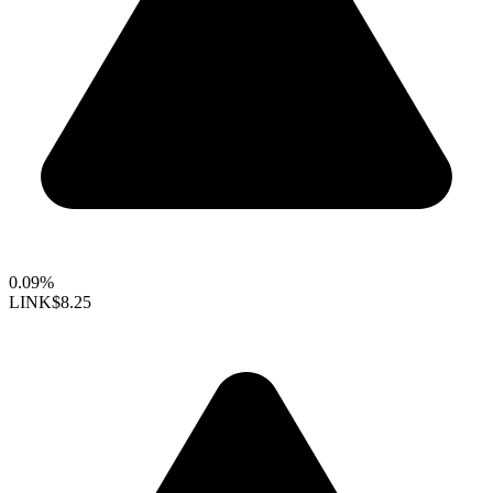
0.09%
LINK
$8.25