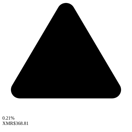
0.21%
XMR
$368.81