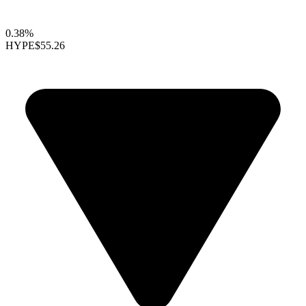
0.38%
HYPE
$55.26