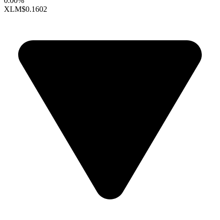
0.00%
XLM
$0.1602