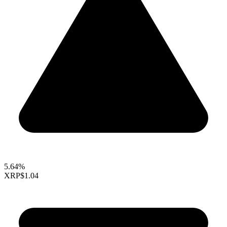
5.64%
XRP
$1.04