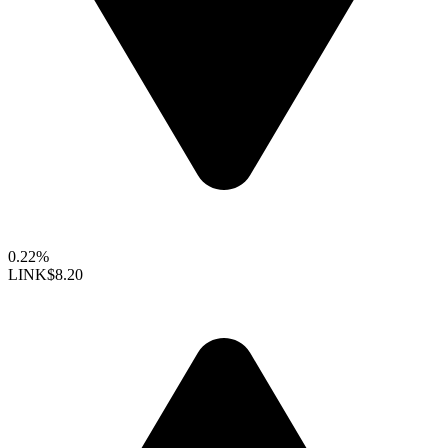
0.22%
LINK
$8.20