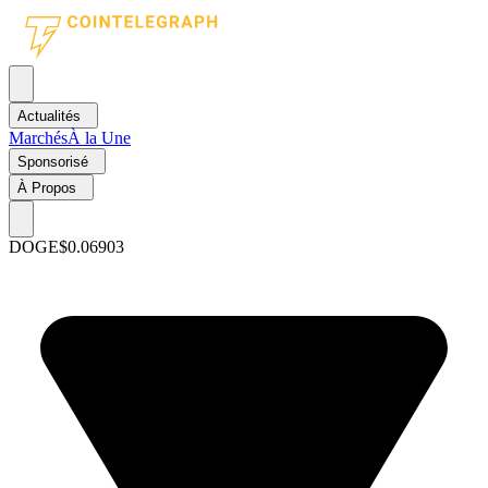
Actualités
Marchés
À la Une
Sponsorisé
À Propos
DOGE
$0.06903