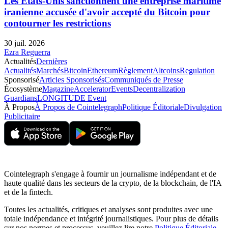
Les États-Unis sanctionnent une entreprise maritime
iranienne accusée d'avoir accepté du Bitcoin pour
contourner les restrictions
30 juil. 2026
Ezra Reguerra
Actualités
Dernières
Actualités
Marchés
Bitcoin
Ethereum
Règlement
Altcoins
Regulation
Sponsorisé
Articles Sponsorisés
Communiqués de Presse
Écosystème
Magazine
Accelerator
Events
Decentralization
Guardians
LONGITUDE Event
À Propos
À Propos de Cointelegraph
Politique Éditoriale
Divulgation
Publicitaire
Cointelegraph s'engage à fournir un journalisme indépendant et de
haute qualité dans les secteurs de la crypto, de la blockchain, de l'IA
et de la fintech.
Toutes les actualités, critiques et analyses sont produites avec une
totale indépendance et intégrité journalistiques. Pour plus de détails
sur nos normes et processus, veuillez lire notre
Politique Éditoriale
.