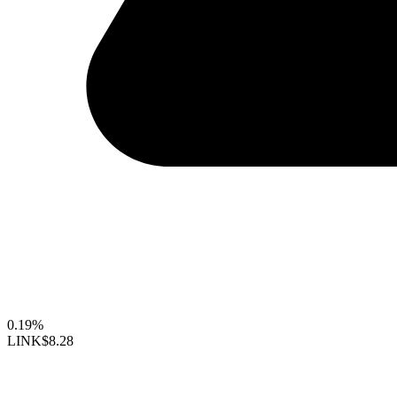
0.19%
LINK
$8.28