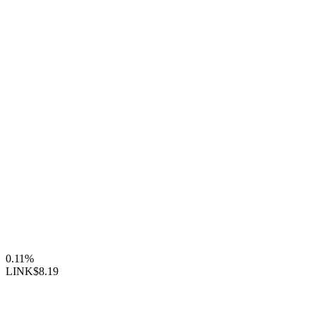
0.11%
LINK
$8.19