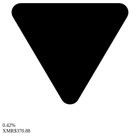
0.42%
XMR
$370.88