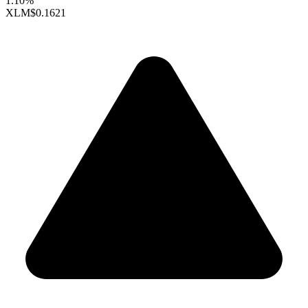
1.10%
XLM
$0.1621