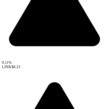
0.11%
LINK
$8.23