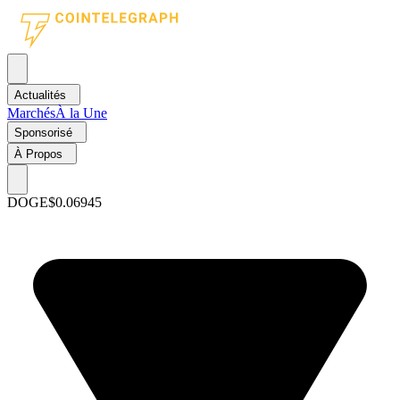
Actualités
Marchés
À la Une
Sponsorisé
À Propos
DOGE
$0.06945