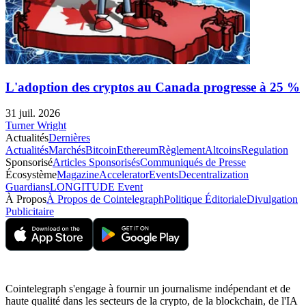
L'adoption des cryptos au Canada progresse à 25 %
31 juil. 2026
Turner Wright
Actualités
Dernières
Actualités
Marchés
Bitcoin
Ethereum
Règlement
Altcoins
Regulation
Sponsorisé
Articles Sponsorisés
Communiqués de Presse
Écosystème
Magazine
Accelerator
Events
Decentralization
Guardians
LONGITUDE Event
À Propos
À Propos de Cointelegraph
Politique Éditoriale
Divulgation
Publicitaire
Cointelegraph s'engage à fournir un journalisme indépendant et de
haute qualité dans les secteurs de la crypto, de la blockchain, de l'IA