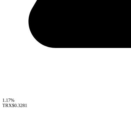
1.17%
TRX
$0.3281