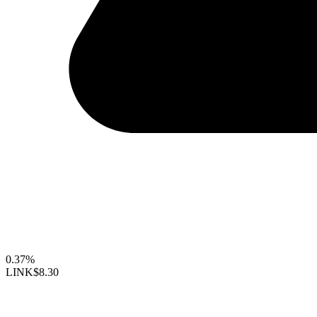
0.37%
LINK
$8.30